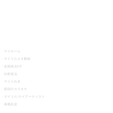
カラオケ店舗検索
全国カラオケ大会
イベント・キャンペーン
うたスキ
マイルーム
マイうたスキ動画
全国採点GP
分析採点
マイりれき
前回のカラオケ
マイうた/マイアーティスト
各種設定