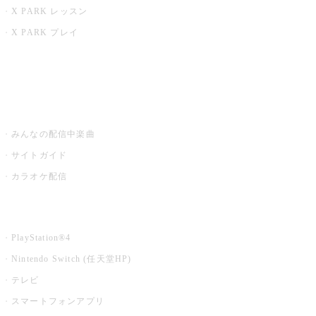
X PARK レッスン
X PARK プレイ
みるハコ
うたスキ ミュージックポスト
みんなの配信中楽曲
サイトガイド
カラオケ配信
家庭用カラオケ
PlayStation®4
Nintendo Switch (任天堂HP)
テレビ
スマートフォンアプリ