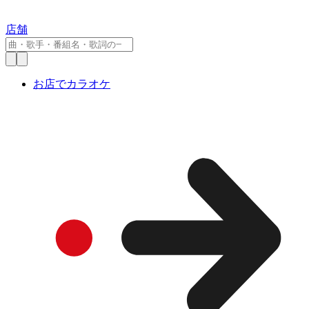
店舗
お店でカラオケ