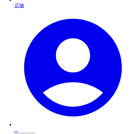
店舗
...