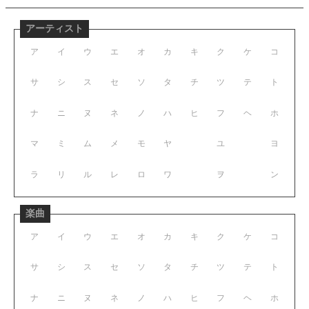
アーティスト
ア
イ
ウ
エ
オ
カ
キ
ク
ケ
コ
サ
シ
ス
セ
ソ
タ
チ
ツ
テ
ト
ナ
ニ
ヌ
ネ
ノ
ハ
ヒ
フ
ヘ
ホ
マ
ミ
ム
メ
モ
ヤ
ユ
ヨ
ラ
リ
ル
レ
ロ
ワ
ヲ
ン
楽曲
ア
イ
ウ
エ
オ
カ
キ
ク
ケ
コ
サ
シ
ス
セ
ソ
タ
チ
ツ
テ
ト
ナ
ニ
ヌ
ネ
ノ
ハ
ヒ
フ
ヘ
ホ