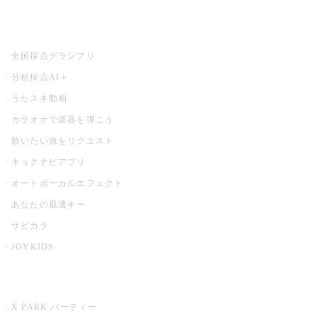
お店でもっと楽しむ
全国採点グランプリ
分析採点AI＋
うたスキ動画
カラオケで楽器を弾こう
歌いたい曲をリクエスト
キョクナビアプリ
オートボーカルエフェクト
あなたの最適キー
サビカラ
JOYKIDS
X PARK
X PARK パーティー