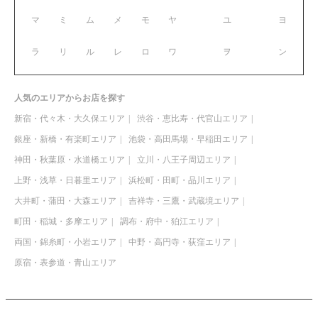
マ
ミ
ム
メ
モ
ヤ
ユ
ヨ
ラ
リ
ル
レ
ロ
ワ
ヲ
ン
人気のエリアからお店を探す
新宿・代々木・大久保エリア
渋谷・恵比寿・代官山エリア
銀座・新橋・有楽町エリア
池袋・高田馬場・早稲田エリア
神田・秋葉原・水道橋エリア
立川・八王子周辺エリア
上野・浅草・日暮里エリア
浜松町・田町・品川エリア
大井町・蒲田・大森エリア
吉祥寺・三鷹・武蔵境エリア
町田・稲城・多摩エリア
調布・府中・狛江エリア
両国・錦糸町・小岩エリア
中野・高円寺・荻窪エリア
原宿・表参道・青山エリア