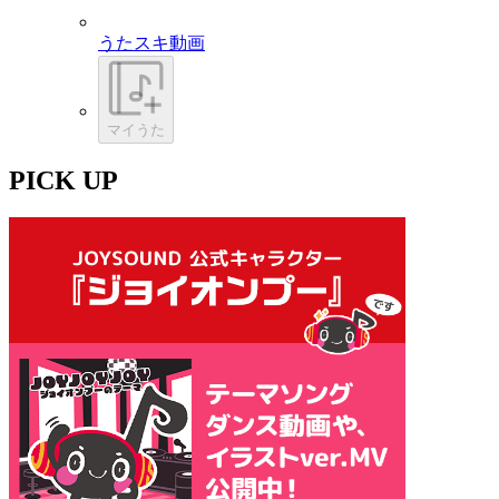
うたスキ動画
マイうた
PICK UP