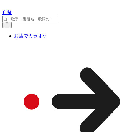
店舗
お店でカラオケ