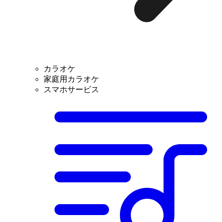
カラオケ
家庭用カラオケ
スマホサービス