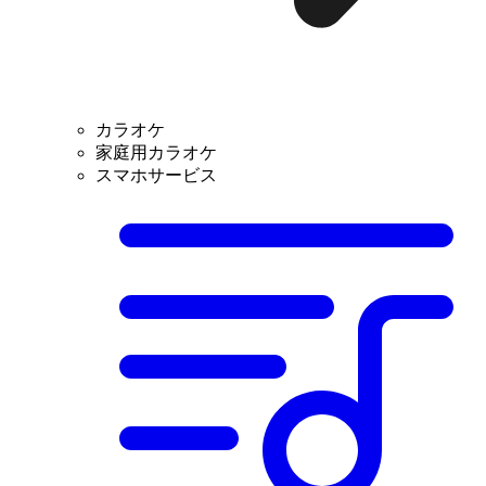
カラオケ
家庭用カラオケ
スマホサービス