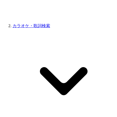
カラオケ・歌詞検索