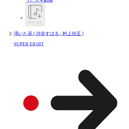
うたスキ動画
マイうた
渇いた花 [ 渋谷すばる / 村上信五 ]
SUPER EIGHT