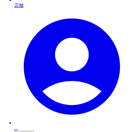
店舗
...