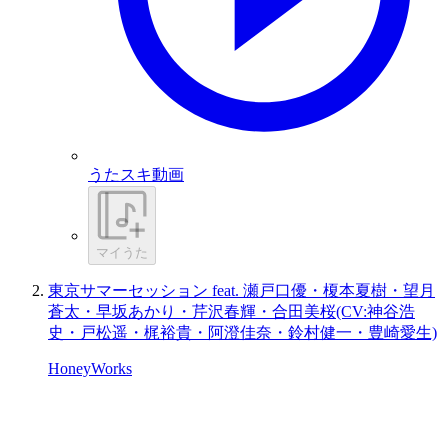
うたスキ動画
マイうた
東京サマーセッション feat. 瀬戸口優・榎本夏樹・望月
蒼太・早坂あかり・芹沢春輝・合田美桜(CV:神谷浩
史・戸松遥・梶裕貴・阿澄佳奈・鈴村健一・豊崎愛生)
HoneyWorks