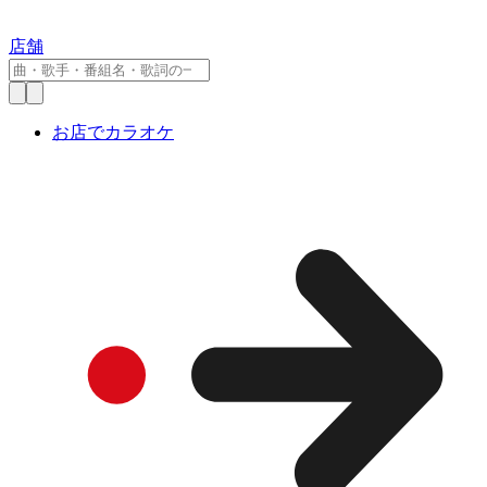
店舗
お店でカラオケ