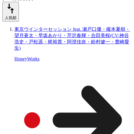
人気順
東京ウインターセッション feat. 瀬戸口優・榎本夏樹・
望月蒼太・早坂あかり・芹沢春輝・合田美桜(CV:神谷
浩史・戸松遥・梶裕貴・阿澄佳奈・鈴村健一・豊崎愛
生)
HoneyWorks