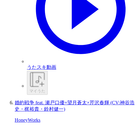
うたスキ動画
マイうた
婚約戦争 feat. 瀬戸口優×望月蒼太×芹沢春輝 (CV:神谷浩
史・梶裕貴・鈴村健一)
HoneyWorks