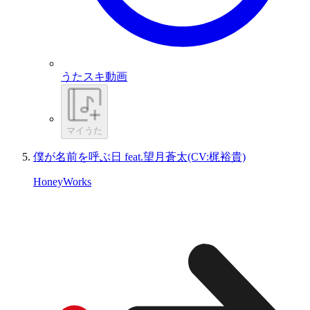
うたスキ動画
マイうた
僕が名前を呼ぶ日 feat.望月蒼太(CV:梶裕貴)
HoneyWorks