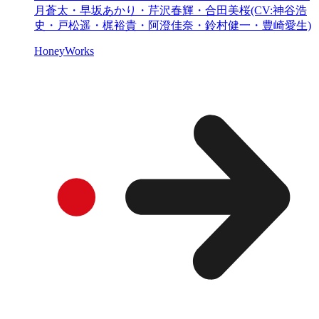
月蒼太・早坂あかり・芹沢春輝・合田美桜(CV:神谷浩
史・戸松遥・梶裕貴・阿澄佳奈・鈴村健一・豊崎愛生)
HoneyWorks