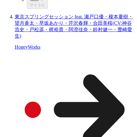
マイうた
東京スプリングセッション feat. 瀬戸口優・榎本夏樹・
望月蒼太・早坂あかり・芹沢春輝・合田美桜(CV:神谷
浩史・戸松遥・梶裕貴・阿澄佳奈・鈴村健一・豊崎愛
生)
HoneyWorks