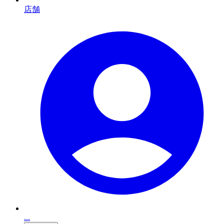
店舗
...