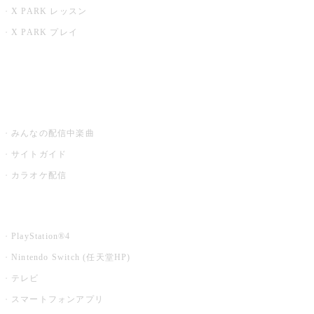
X PARK レッスン
X PARK プレイ
みるハコ
うたスキ ミュージックポスト
みんなの配信中楽曲
サイトガイド
カラオケ配信
家庭用カラオケ
PlayStation®4
Nintendo Switch (任天堂HP)
テレビ
スマートフォンアプリ