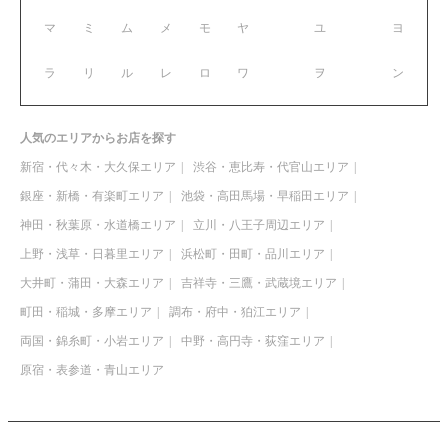
マ
ミ
ム
メ
モ
ヤ
ユ
ヨ
ラ
リ
ル
レ
ロ
ワ
ヲ
ン
人気のエリアからお店を探す
新宿・代々木・大久保エリア
渋谷・恵比寿・代官山エリア
銀座・新橋・有楽町エリア
池袋・高田馬場・早稲田エリア
神田・秋葉原・水道橋エリア
立川・八王子周辺エリア
上野・浅草・日暮里エリア
浜松町・田町・品川エリア
大井町・蒲田・大森エリア
吉祥寺・三鷹・武蔵境エリア
町田・稲城・多摩エリア
調布・府中・狛江エリア
両国・錦糸町・小岩エリア
中野・高円寺・荻窪エリア
原宿・表参道・青山エリア