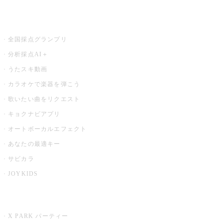
お店でもっと楽しむ
全国採点グランプリ
分析採点AI＋
うたスキ動画
カラオケで楽器を弾こう
歌いたい曲をリクエスト
キョクナビアプリ
オートボーカルエフェクト
あなたの最適キー
サビカラ
JOYKIDS
X PARK
X PARK パーティー