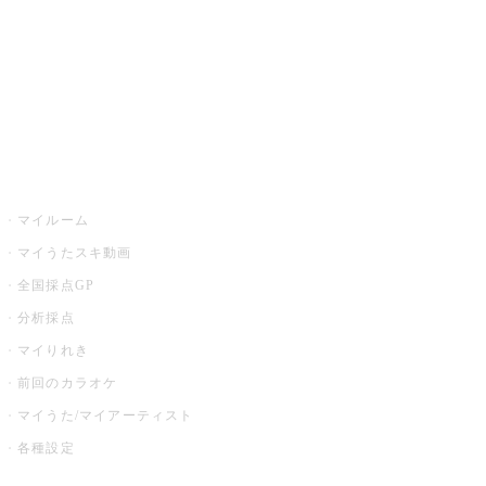
カラオケ店舗検索
全国カラオケ大会
イベント・キャンペーン
うたスキ
マイルーム
マイうたスキ動画
全国採点GP
分析採点
マイりれき
前回のカラオケ
マイうた/マイアーティスト
各種設定