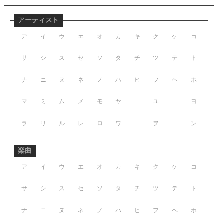
アーティスト
ア
イ
ウ
エ
オ
カ
キ
ク
ケ
コ
サ
シ
ス
セ
ソ
タ
チ
ツ
テ
ト
ナ
ニ
ヌ
ネ
ノ
ハ
ヒ
フ
ヘ
ホ
マ
ミ
ム
メ
モ
ヤ
ユ
ヨ
ラ
リ
ル
レ
ロ
ワ
ヲ
ン
楽曲
ア
イ
ウ
エ
オ
カ
キ
ク
ケ
コ
サ
シ
ス
セ
ソ
タ
チ
ツ
テ
ト
ナ
ニ
ヌ
ネ
ノ
ハ
ヒ
フ
ヘ
ホ