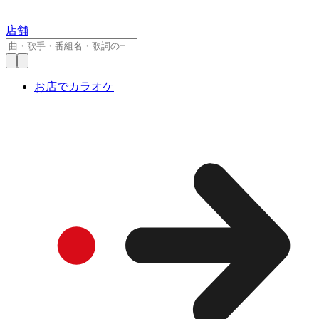
店舗
お店でカラオケ