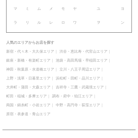
マ
ミ
ム
メ
モ
ヤ
ユ
ヨ
ラ
リ
ル
レ
ロ
ワ
ヲ
ン
人気のエリアからお店を探す
新宿・代々木・大久保エリア
渋谷・恵比寿・代官山エリア
銀座・新橋・有楽町エリア
池袋・高田馬場・早稲田エリア
神田・秋葉原・水道橋エリア
立川・八王子周辺エリア
上野・浅草・日暮里エリア
浜松町・田町・品川エリア
大井町・蒲田・大森エリア
吉祥寺・三鷹・武蔵境エリア
町田・稲城・多摩エリア
調布・府中・狛江エリア
両国・錦糸町・小岩エリア
中野・高円寺・荻窪エリア
原宿・表参道・青山エリア