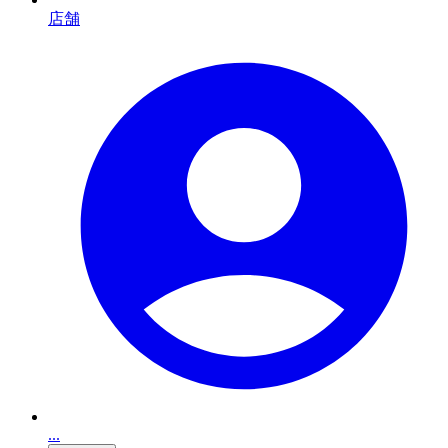
店舗
...