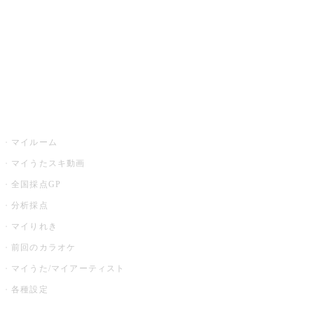
カラオケ店舗検索
全国カラオケ大会
イベント・キャンペーン
うたスキ
マイルーム
マイうたスキ動画
全国採点GP
分析採点
マイりれき
前回のカラオケ
マイうた/マイアーティスト
各種設定