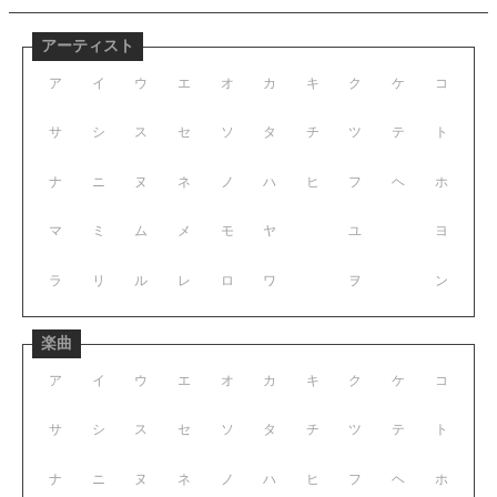
アーティスト
ア
イ
ウ
エ
オ
カ
キ
ク
ケ
コ
サ
シ
ス
セ
ソ
タ
チ
ツ
テ
ト
ナ
ニ
ヌ
ネ
ノ
ハ
ヒ
フ
ヘ
ホ
マ
ミ
ム
メ
モ
ヤ
ユ
ヨ
ラ
リ
ル
レ
ロ
ワ
ヲ
ン
楽曲
ア
イ
ウ
エ
オ
カ
キ
ク
ケ
コ
サ
シ
ス
セ
ソ
タ
チ
ツ
テ
ト
ナ
ニ
ヌ
ネ
ノ
ハ
ヒ
フ
ヘ
ホ