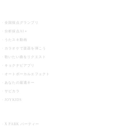
お店でもっと楽しむ
全国採点グランプリ
分析採点AI＋
うたスキ動画
カラオケで楽器を弾こう
歌いたい曲をリクエスト
キョクナビアプリ
オートボーカルエフェクト
あなたの最適キー
サビカラ
JOYKIDS
X PARK
X PARK パーティー