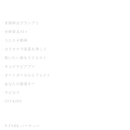
お店でもっと楽しむ
全国採点グランプリ
分析採点AI＋
うたスキ動画
カラオケで楽器を弾こう
歌いたい曲をリクエスト
キョクナビアプリ
オートボーカルエフェクト
あなたの最適キー
サビカラ
JOYKIDS
X PARK
X PARK パーティー