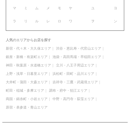
マ
ミ
ム
メ
モ
ヤ
ユ
ヨ
ラ
リ
ル
レ
ロ
ワ
ヲ
ン
人気のエリアからお店を探す
新宿・代々木・大久保エリア
渋谷・恵比寿・代官山エリア
銀座・新橋・有楽町エリア
池袋・高田馬場・早稲田エリア
神田・秋葉原・水道橋エリア
立川・八王子周辺エリア
上野・浅草・日暮里エリア
浜松町・田町・品川エリア
大井町・蒲田・大森エリア
吉祥寺・三鷹・武蔵境エリア
町田・稲城・多摩エリア
調布・府中・狛江エリア
両国・錦糸町・小岩エリア
中野・高円寺・荻窪エリア
原宿・表参道・青山エリア