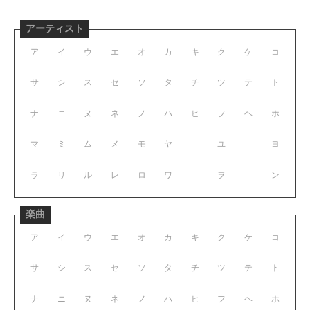
アーティスト
ア
イ
ウ
エ
オ
カ
キ
ク
ケ
コ
サ
シ
ス
セ
ソ
タ
チ
ツ
テ
ト
ナ
ニ
ヌ
ネ
ノ
ハ
ヒ
フ
ヘ
ホ
マ
ミ
ム
メ
モ
ヤ
ユ
ヨ
ラ
リ
ル
レ
ロ
ワ
ヲ
ン
楽曲
ア
イ
ウ
エ
オ
カ
キ
ク
ケ
コ
サ
シ
ス
セ
ソ
タ
チ
ツ
テ
ト
ナ
ニ
ヌ
ネ
ノ
ハ
ヒ
フ
ヘ
ホ