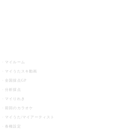
カラオケ店舗検索
全国カラオケ大会
イベント・キャンペーン
うたスキ
マイルーム
マイうたスキ動画
全国採点GP
分析採点
マイりれき
前回のカラオケ
マイうた/マイアーティスト
各種設定