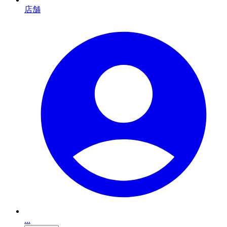
店舗
...