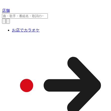
店舗
お店でカラオケ