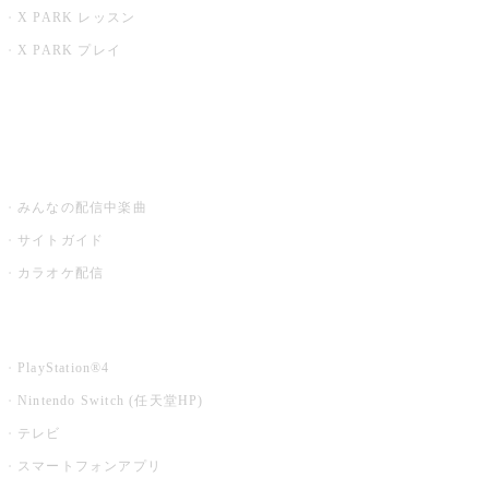
X PARK レッスン
X PARK プレイ
みるハコ
うたスキ ミュージックポスト
みんなの配信中楽曲
サイトガイド
カラオケ配信
家庭用カラオケ
PlayStation®4
Nintendo Switch (任天堂HP)
テレビ
スマートフォンアプリ