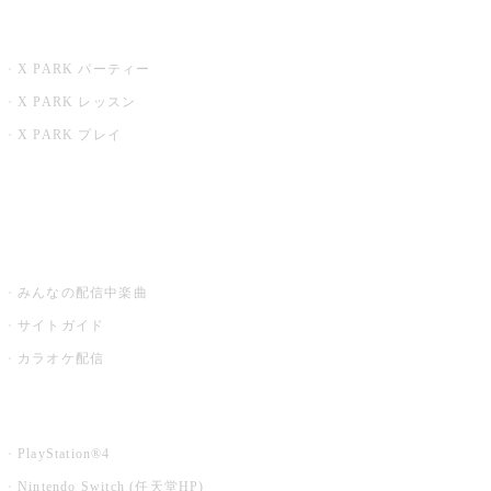
X PARK
X PARK パーティー
X PARK レッスン
X PARK プレイ
みるハコ
うたスキ ミュージックポスト
みんなの配信中楽曲
サイトガイド
カラオケ配信
家庭用カラオケ
PlayStation®4
Nintendo Switch (任天堂HP)