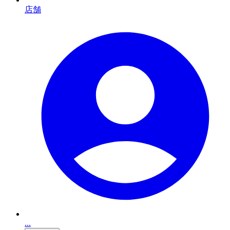
店舗
...