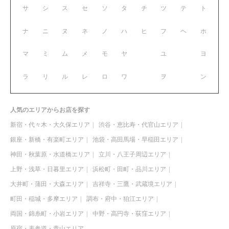
サ
シ
ス
セ
ソ
タ
チ
ツ
テ
ト
ナ
ニ
ヌ
ネ
ノ
ハ
ヒ
フ
ヘ
ホ
マ
ミ
ム
メ
モ
ヤ
ユ
ヨ
ラ
リ
ル
レ
ロ
ワ
ヲ
ン
人気のエリアからお店を探す
新宿・代々木・大久保エリア
渋谷・恵比寿・代官山エリア
銀座・新橋・有楽町エリア
池袋・高田馬場・早稲田エリア
神田・秋葉原・水道橋エリア
立川・八王子周辺エリア
上野・浅草・日暮里エリア
浜松町・田町・品川エリア
大井町・蒲田・大森エリア
吉祥寺・三鷹・武蔵境エリア
町田・稲城・多摩エリア
調布・府中・狛江エリア
両国・錦糸町・小岩エリア
中野・高円寺・荻窪エリア
原宿・表参道・青山エリア