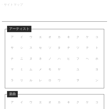
サイトマップ
アーティスト
ア
イ
ウ
エ
オ
カ
キ
ク
ケ
コ
サ
シ
ス
セ
ソ
タ
チ
ツ
テ
ト
ナ
ニ
ヌ
ネ
ノ
ハ
ヒ
フ
ヘ
ホ
マ
ミ
ム
メ
モ
ヤ
ユ
ヨ
ラ
リ
ル
レ
ロ
ワ
ヲ
ン
楽曲
ア
イ
ウ
エ
オ
カ
キ
ク
ケ
コ