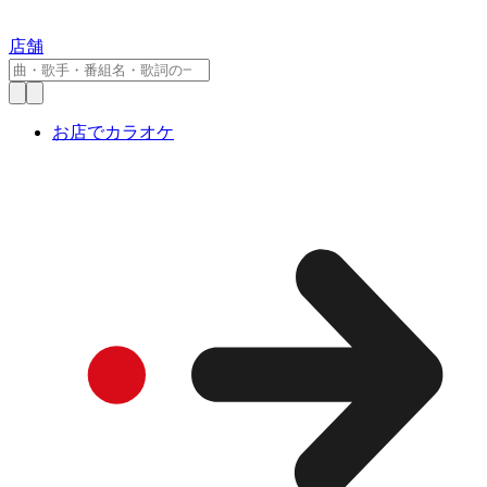
店舗
お店でカラオケ