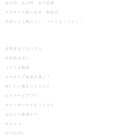
あの日、あの時、あの音楽。
カラオケの楽しみ方『新様式』
気持ちよく歌おう！『マスクエフェクト』
お店でもっと楽しむ
全国採点グランプリ
分析採点AI＋
うたスキ動画
カラオケで楽器を弾こう
歌いたい曲をリクエスト
キョクナビアプリ
オートボーカルエフェクト
あなたの最適キー
サビカラ
JOYKIDS