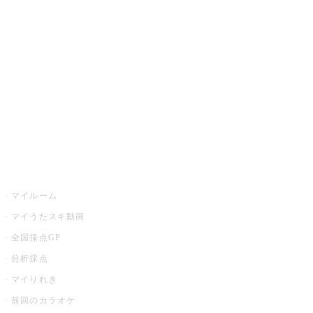
カラオケ楽曲・歌詞検索
カラオケ店舗検索
全国カラオケ大会
イベント・キャンペーン
うたスキ
マイルーム
マイうたスキ動画
全国採点GP
分析採点
マイりれき
前回のカラオケ