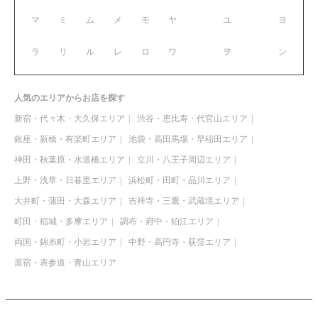
マ
ミ
ム
メ
モ
ヤ
ユ
ヨ
ラ
リ
ル
レ
ロ
ワ
ヲ
ン
人気のエリアからお店を探す
新宿・代々木・大久保エリア
渋谷・恵比寿・代官山エリア
銀座・新橋・有楽町エリア
池袋・高田馬場・早稲田エリア
神田・秋葉原・水道橋エリア
立川・八王子周辺エリア
上野・浅草・日暮里エリア
浜松町・田町・品川エリア
大井町・蒲田・大森エリア
吉祥寺・三鷹・武蔵境エリア
町田・稲城・多摩エリア
調布・府中・狛江エリア
両国・錦糸町・小岩エリア
中野・高円寺・荻窪エリア
原宿・表参道・青山エリア