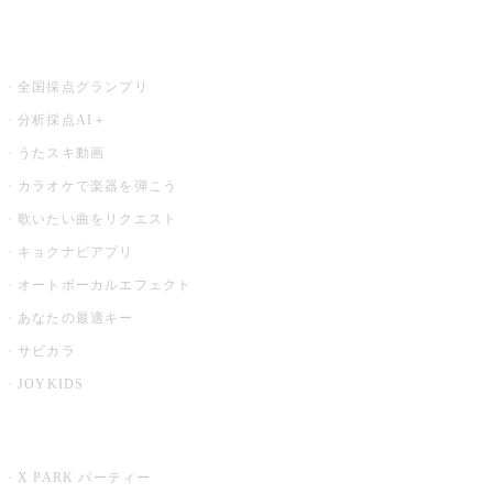
お店でもっと楽しむ
全国採点グランプリ
分析採点AI＋
うたスキ動画
カラオケで楽器を弾こう
歌いたい曲をリクエスト
キョクナビアプリ
オートボーカルエフェクト
あなたの最適キー
サビカラ
JOYKIDS
X PARK
X PARK パーティー