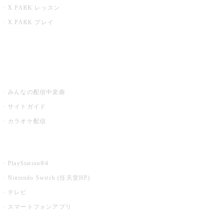
X PARK レッスン
X PARK プレイ
みるハコ
うたスキ ミュージックポスト
みんなの配信中楽曲
サイトガイド
カラオケ配信
家庭用カラオケ
PlayStation®4
Nintendo Switch (任天堂HP)
テレビ
スマートフォンアプリ