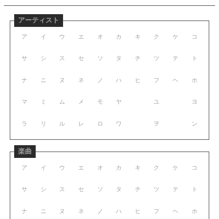
アーティスト
ア
イ
ウ
エ
オ
カ
キ
ク
ケ
コ
サ
シ
ス
セ
ソ
タ
チ
ツ
テ
ト
ナ
ニ
ヌ
ネ
ノ
ハ
ヒ
フ
ヘ
ホ
マ
ミ
ム
メ
モ
ヤ
ユ
ヨ
ラ
リ
ル
レ
ロ
ワ
ヲ
ン
楽曲
ア
イ
ウ
エ
オ
カ
キ
ク
ケ
コ
サ
シ
ス
セ
ソ
タ
チ
ツ
テ
ト
ナ
ニ
ヌ
ネ
ノ
ハ
ヒ
フ
ヘ
ホ