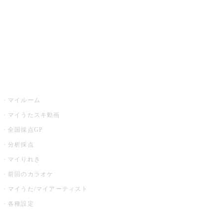
カラオケ店舗検索
全国カラオケ大会
イベント・キャンペーン
うたスキ
マイルーム
マイうたスキ動画
全国採点GP
分析採点
マイりれき
前回のカラオケ
マイうた/マイアーティスト
各種設定