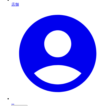
店舗
...