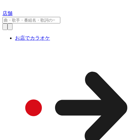
店舗
お店でカラオケ