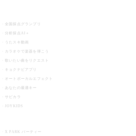
お店でもっと楽しむ
全国採点グランプリ
分析採点AI＋
うたスキ動画
カラオケで楽器を弾こう
歌いたい曲をリクエスト
キョクナビアプリ
オートボーカルエフェクト
あなたの最適キー
サビカラ
JOYKIDS
X PARK
X PARK パーティー