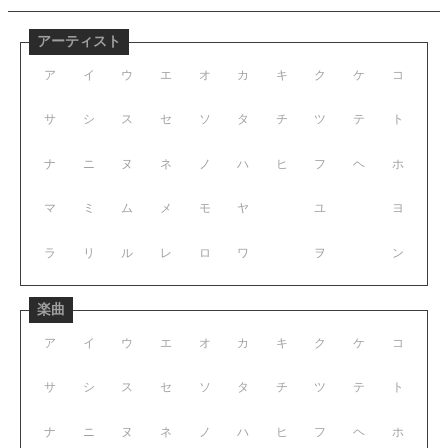
アーティスト
ア
イ
ウ
エ
オ
カ
キ
ク
ケ
コ
サ
シ
ス
セ
ソ
タ
チ
ツ
テ
ト
ナ
ニ
ヌ
ネ
ノ
ハ
ヒ
フ
ヘ
ホ
マ
ミ
ム
メ
モ
ヤ
ユ
ヨ
ラ
リ
ル
レ
ロ
ワ
ヲ
ン
楽曲
ア
イ
ウ
エ
オ
カ
キ
ク
ケ
コ
サ
シ
ス
セ
ソ
タ
チ
ツ
テ
ト
ナ
ニ
ヌ
ネ
ノ
ハ
ヒ
フ
ヘ
ホ