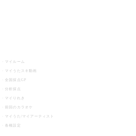
カラオケ店舗検索
全国カラオケ大会
イベント・キャンペーン
うたスキ
マイルーム
マイうたスキ動画
全国採点GP
分析採点
マイりれき
前回のカラオケ
マイうた/マイアーティスト
各種設定