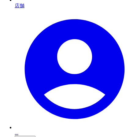
店舗
...