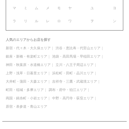
マ
ミ
ム
メ
モ
ヤ
ユ
ヨ
ラ
リ
ル
レ
ロ
ワ
ヲ
ン
人気のエリアからお店を探す
新宿・代々木・大久保エリア
渋谷・恵比寿・代官山エリア
銀座・新橋・有楽町エリア
池袋・高田馬場・早稲田エリア
神田・秋葉原・水道橋エリア
立川・八王子周辺エリア
上野・浅草・日暮里エリア
浜松町・田町・品川エリア
大井町・蒲田・大森エリア
吉祥寺・三鷹・武蔵境エリア
町田・稲城・多摩エリア
調布・府中・狛江エリア
両国・錦糸町・小岩エリア
中野・高円寺・荻窪エリア
原宿・表参道・青山エリア