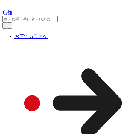
店舗
お店でカラオケ