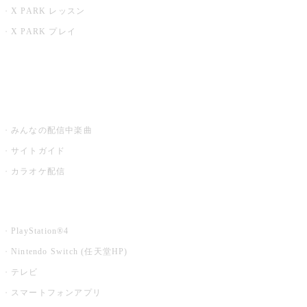
X PARK レッスン
X PARK プレイ
みるハコ
うたスキ ミュージックポスト
みんなの配信中楽曲
サイトガイド
カラオケ配信
家庭用カラオケ
PlayStation®4
Nintendo Switch (任天堂HP)
テレビ
スマートフォンアプリ