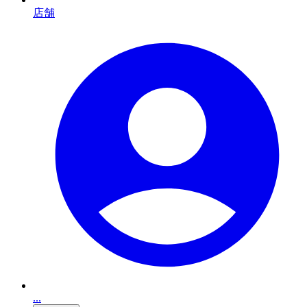
店舗
...