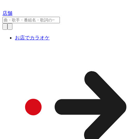
店舗
お店でカラオケ