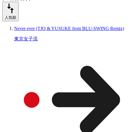
人気順
Never ever (TJO & YUSUKE from BLU-SWING Remix)
東京女子流