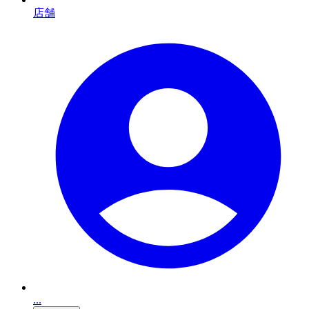
店舗
...