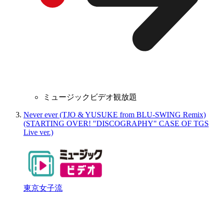
ミュージックビデオ観放題
Never ever (TJO & YUSUKE from BLU-SWING Remix)
(STARTING OVER! "DISCOGRAPHY" CASE OF TGS
Live ver.)
東京女子流