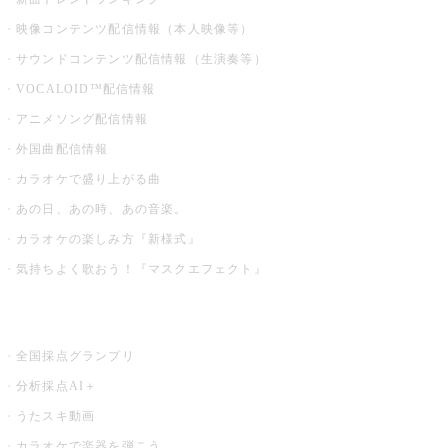
映像コンテンツ配信情報（本人映像等）
サウンドコンテンツ配信情報（生演奏等）
VOCALOID™配信情報
アニメソング配信情報
外国曲配信情報
カラオケで盛り上がる曲
あの日、あの時、あの音楽。
カラオケの楽しみ方『新様式』
気持ちよく歌おう！『マスクエフェクト』
お店でもっと楽しむ
全国採点グランプリ
分析採点AI＋
うたスキ動画
カラオケで楽器を弾こう