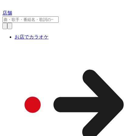
店舗
お店でカラオケ