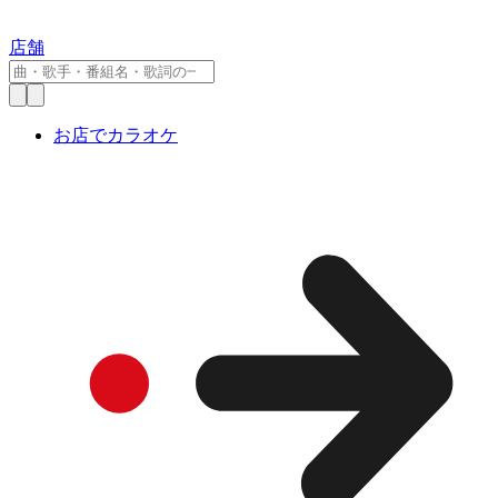
店舗
お店でカラオケ