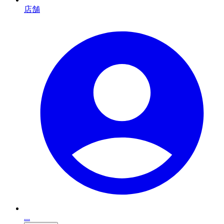
店舗
...