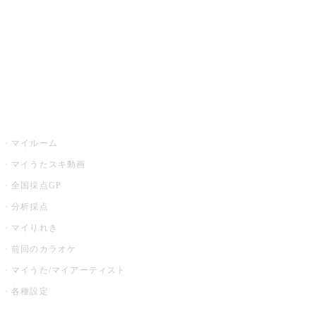
カラオケ店舗検索
全国カラオケ大会
イベント・キャンペーン
うたスキ
マイルーム
マイうたスキ動画
全国採点GP
分析採点
マイりれき
前回のカラオケ
マイうた/マイアーティスト
各種設定