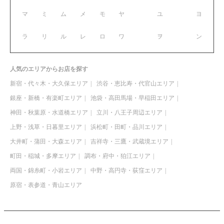
マ
ミ
ム
メ
モ
ヤ
ユ
ヨ
ラ
リ
ル
レ
ロ
ワ
ヲ
ン
人気のエリアからお店を探す
新宿・代々木・大久保エリア
渋谷・恵比寿・代官山エリア
銀座・新橋・有楽町エリア
池袋・高田馬場・早稲田エリア
神田・秋葉原・水道橋エリア
立川・八王子周辺エリア
上野・浅草・日暮里エリア
浜松町・田町・品川エリア
大井町・蒲田・大森エリア
吉祥寺・三鷹・武蔵境エリア
町田・稲城・多摩エリア
調布・府中・狛江エリア
両国・錦糸町・小岩エリア
中野・高円寺・荻窪エリア
原宿・表参道・青山エリア