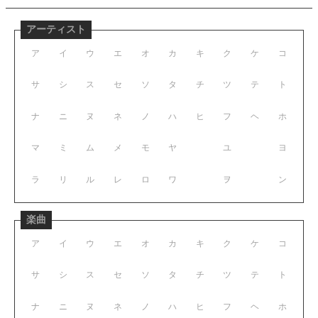
アーティスト
ア
イ
ウ
エ
オ
カ
キ
ク
ケ
コ
サ
シ
ス
セ
ソ
タ
チ
ツ
テ
ト
ナ
ニ
ヌ
ネ
ノ
ハ
ヒ
フ
ヘ
ホ
マ
ミ
ム
メ
モ
ヤ
ユ
ヨ
ラ
リ
ル
レ
ロ
ワ
ヲ
ン
楽曲
ア
イ
ウ
エ
オ
カ
キ
ク
ケ
コ
サ
シ
ス
セ
ソ
タ
チ
ツ
テ
ト
ナ
ニ
ヌ
ネ
ノ
ハ
ヒ
フ
ヘ
ホ