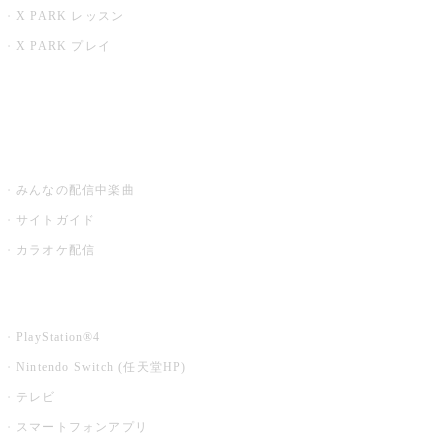
X PARK レッスン
X PARK プレイ
みるハコ
うたスキ ミュージックポスト
みんなの配信中楽曲
サイトガイド
カラオケ配信
家庭用カラオケ
PlayStation®4
Nintendo Switch (任天堂HP)
テレビ
スマートフォンアプリ