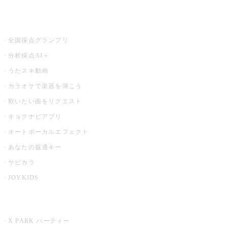
お店でもっと楽しむ
全国採点グランプリ
分析採点AI＋
うたスキ動画
カラオケで楽器を弾こう
歌いたい曲をリクエスト
キョクナビアプリ
オートボーカルエフェクト
あなたの最適キー
サビカラ
JOYKIDS
X PARK
X PARK パーティー