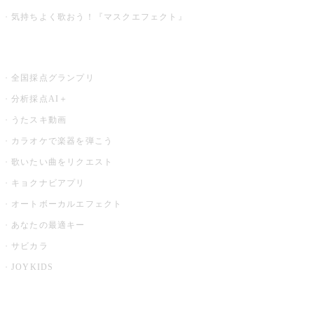
気持ちよく歌おう！『マスクエフェクト』
お店でもっと楽しむ
全国採点グランプリ
分析採点AI＋
うたスキ動画
カラオケで楽器を弾こう
歌いたい曲をリクエスト
キョクナビアプリ
オートボーカルエフェクト
あなたの最適キー
サビカラ
JOYKIDS
X PARK