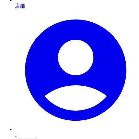
店舗
...