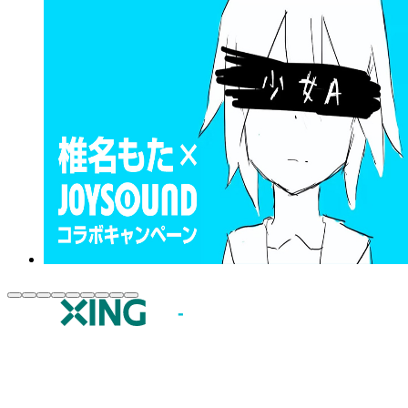
JOYSOUND.comトップ
カラオケ楽曲・歌詞検索