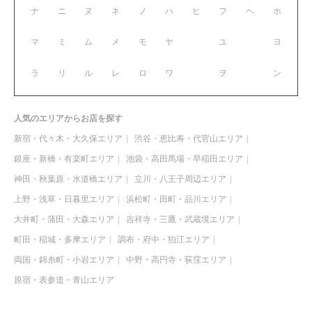
ナ
ニ
ヌ
ネ
ノ
ハ
ヒ
フ
ヘ
ホ
マ
ミ
ム
メ
モ
ヤ
ユ
ヨ
ラ
リ
ル
レ
ロ
ワ
ヲ
ン
人気のエリアからお店を探す
新宿・代々木・大久保エリア
渋谷・恵比寿・代官山エリア
銀座・新橋・有楽町エリア
池袋・高田馬場・早稲田エリア
神田・秋葉原・水道橋エリア
立川・八王子周辺エリア
上野・浅草・日暮里エリア
浜松町・田町・品川エリア
大井町・蒲田・大森エリア
吉祥寺・三鷹・武蔵境エリア
町田・稲城・多摩エリア
調布・府中・狛江エリア
両国・錦糸町・小岩エリア
中野・高円寺・荻窪エリア
原宿・表参道・青山エリア