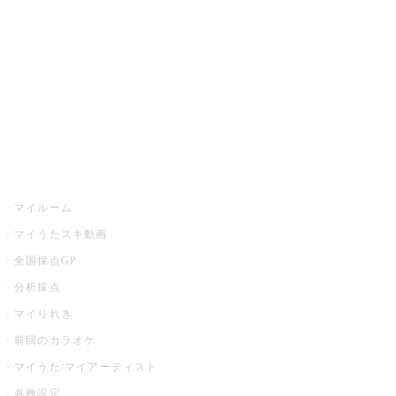
カラオケ店舗検索
全国カラオケ大会
イベント・キャンペーン
うたスキ
マイルーム
マイうたスキ動画
全国採点GP
分析採点
マイりれき
前回のカラオケ
マイうた/マイアーティスト
各種設定