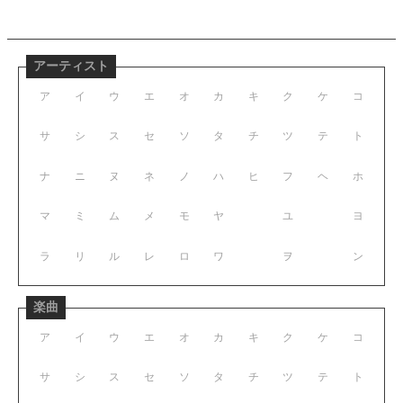
アーティスト
ア
イ
ウ
エ
オ
カ
キ
ク
ケ
コ
サ
シ
ス
セ
ソ
タ
チ
ツ
テ
ト
ナ
ニ
ヌ
ネ
ノ
ハ
ヒ
フ
ヘ
ホ
マ
ミ
ム
メ
モ
ヤ
ユ
ヨ
ラ
リ
ル
レ
ロ
ワ
ヲ
ン
楽曲
ア
イ
ウ
エ
オ
カ
キ
ク
ケ
コ
サ
シ
ス
セ
ソ
タ
チ
ツ
テ
ト