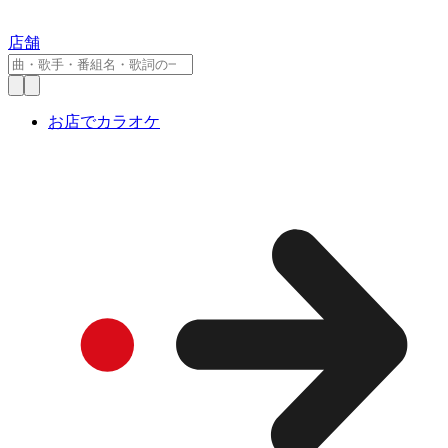
店舗
お店でカラオケ