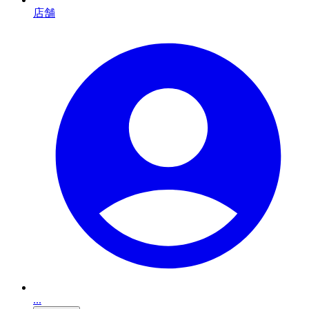
店舗
...