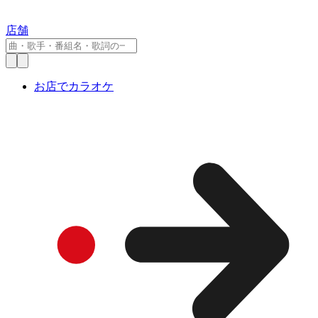
店舗
お店でカラオケ