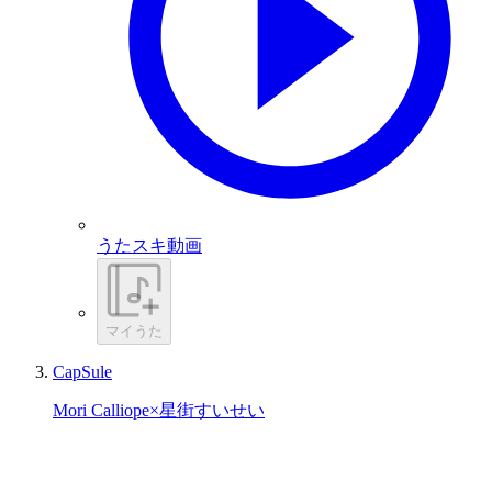
うたスキ動画
マイうた
CapSule
Mori Calliope×星街すいせい