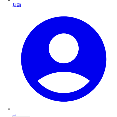
店舗
...