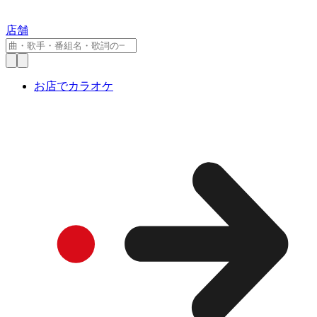
店舗
お店でカラオケ