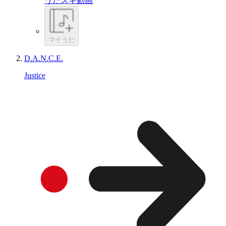
うたスキ動画
マイうた
D.A.N.C.E.
Justice