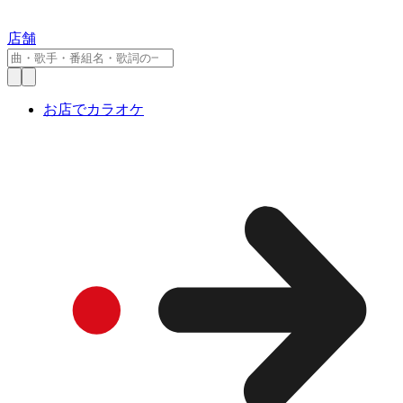
店舗
お店でカラオケ