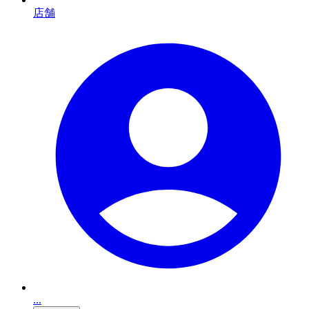
店舗
...