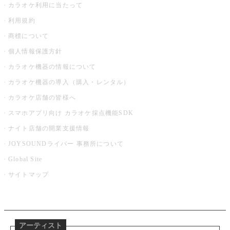
カラオケ利用に当たって
利用規約
商標について
個人情報保護方針
カラオケ機器の情報について
カラオケ機器の導入（購入・レンタル）
カラオケ店舗の皆様へ
スマホアプリ向け カラオケ採点機能SDK
ナイト店舗の開業支援情報
JOYSOUNDライバー 事務所について
Global Site
サイトマップ
アーティスト