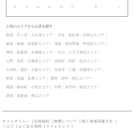
ラ
リ
ル
レ
ロ
ワ
ヲ
ン
人気のエリアからお店を探す
新宿・代々木・大久保エリア
渋谷・恵比寿・代官山エリア
銀座・新橋・有楽町エリア
池袋・高田馬場・早稲田エリア
神田・秋葉原・水道橋エリア
立川・八王子周辺エリア
上野・浅草・日暮里エリア
浜松町・田町・品川エリア
大井町・蒲田・大森エリア
吉祥寺・三鷹・武蔵境エリア
町田・稲城・多摩エリア
調布・府中・狛江エリア
両国・錦糸町・小岩エリア
中野・高円寺・荻窪エリア
原宿・表参道・青山エリア
サイトポリシー
利用規約
商標について
個人情報保護方針
ヘルプ
よくある質問
サイトマップ