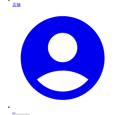
店舗
...