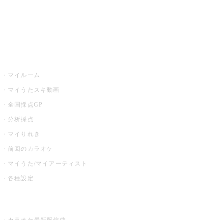
全国カラオケ大会
イベント・キャンペーン
うたスキ
マイルーム
マイうたスキ動画
全国採点GP
分析採点
マイりれき
前回のカラオケ
マイうた/マイアーティスト
各種設定
お店でカラオケ