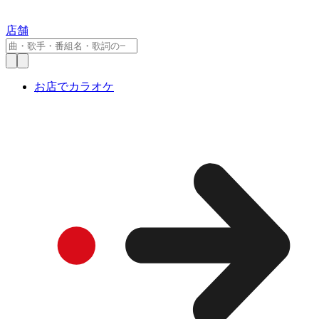
店舗
お店でカラオケ