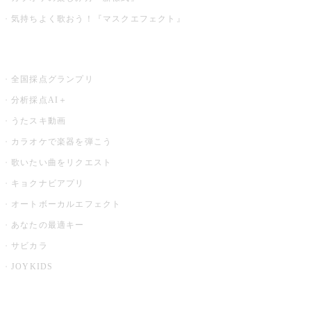
気持ちよく歌おう！『マスクエフェクト』
お店でもっと楽しむ
全国採点グランプリ
分析採点AI＋
うたスキ動画
カラオケで楽器を弾こう
歌いたい曲をリクエスト
キョクナビアプリ
オートボーカルエフェクト
あなたの最適キー
サビカラ
JOYKIDS
X PARK