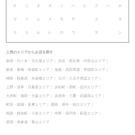
ナ
ニ
ヌ
ネ
ノ
ハ
ヒ
フ
ヘ
ホ
マ
ミ
ム
メ
モ
ヤ
ユ
ヨ
ラ
リ
ル
レ
ロ
ワ
ヲ
ン
人気のエリアからお店を探す
新宿・代々木・大久保エリア
渋谷・恵比寿・代官山エリア
銀座・新橋・有楽町エリア
池袋・高田馬場・早稲田エリア
神田・秋葉原・水道橋エリア
立川・八王子周辺エリア
上野・浅草・日暮里エリア
浜松町・田町・品川エリア
大井町・蒲田・大森エリア
吉祥寺・三鷹・武蔵境エリア
町田・稲城・多摩エリア
調布・府中・狛江エリア
両国・錦糸町・小岩エリア
中野・高円寺・荻窪エリア
原宿・表参道・青山エリア