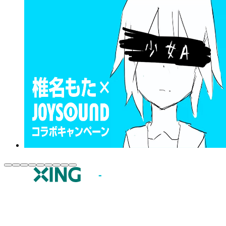
JOYSOUND.comトップ
カラオケ楽曲・歌詞検索