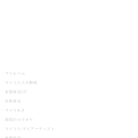
カラオケ店舗検索
全国カラオケ大会
イベント・キャンペーン
うたスキ
マイルーム
マイうたスキ動画
全国採点GP
分析採点
マイりれき
前回のカラオケ
マイうた/マイアーティスト