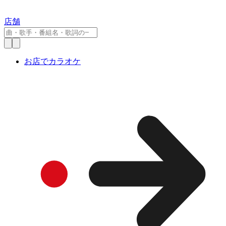
店舗
お店でカラオケ