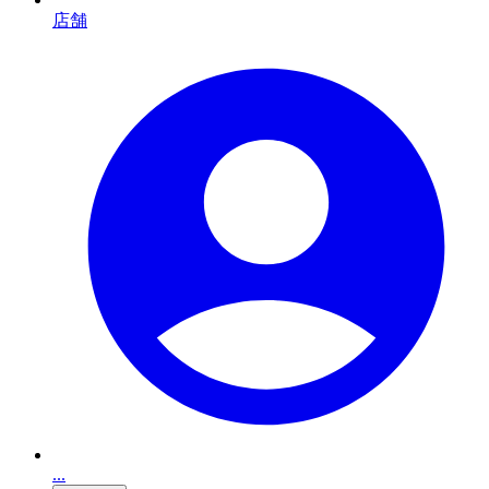
店舗
...