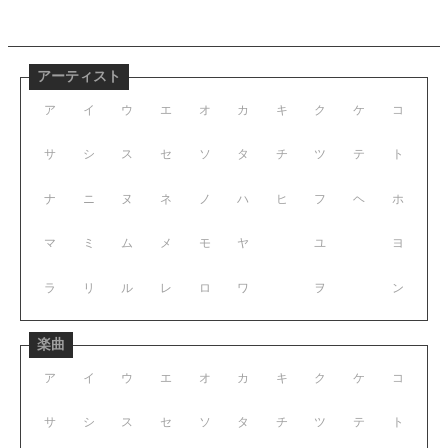
アーティスト
ア
イ
ウ
エ
オ
カ
キ
ク
ケ
コ
サ
シ
ス
セ
ソ
タ
チ
ツ
テ
ト
ナ
ニ
ヌ
ネ
ノ
ハ
ヒ
フ
ヘ
ホ
マ
ミ
ム
メ
モ
ヤ
ユ
ヨ
ラ
リ
ル
レ
ロ
ワ
ヲ
ン
楽曲
ア
イ
ウ
エ
オ
カ
キ
ク
ケ
コ
サ
シ
ス
セ
ソ
タ
チ
ツ
テ
ト