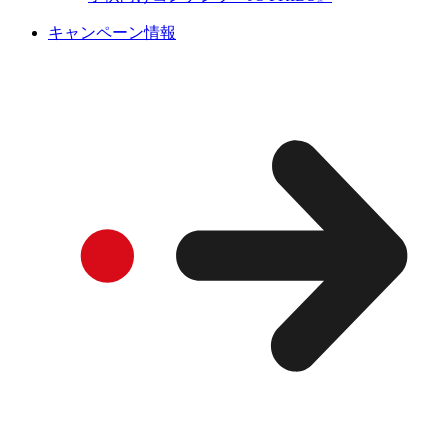
キャンペーン情報