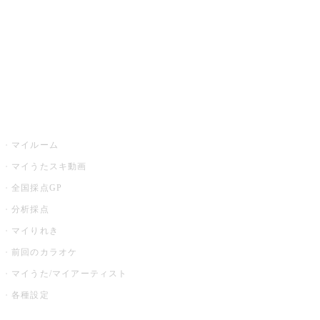
カラオケ店舗検索
全国カラオケ大会
イベント・キャンペーン
うたスキ
マイルーム
マイうたスキ動画
全国採点GP
分析採点
マイりれき
前回のカラオケ
マイうた/マイアーティスト
各種設定