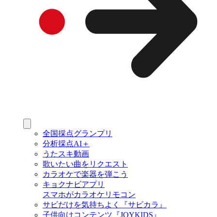
全国採点グランプリ
分析採点AI＋
うたスキ動画
歌いたい曲をリクエスト
カラオケで楽器を弾こう
キョクナビアプリ
スマホがカラオケリモコン
サビだけを気持ちよく『サビカラ』
子供向けコンテンツ『JOYKIDS』