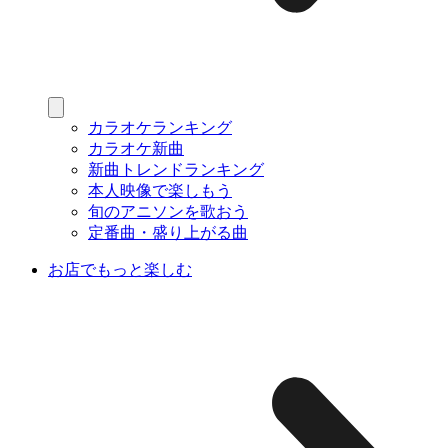
カラオケランキング
カラオケ新曲
新曲トレンドランキング
本人映像で楽しもう
旬のアニソンを歌おう
定番曲・盛り上がる曲
お店でもっと楽しむ