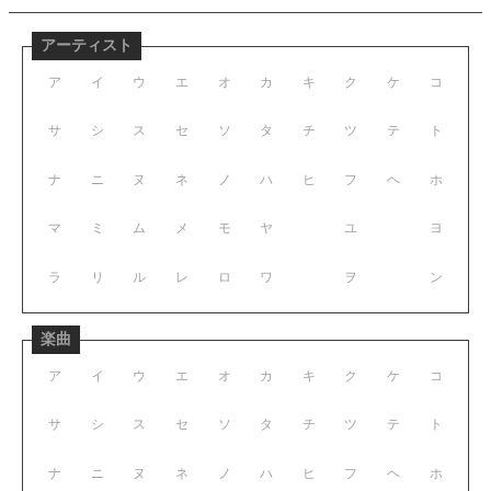
アーティスト
ア
イ
ウ
エ
オ
カ
キ
ク
ケ
コ
サ
シ
ス
セ
ソ
タ
チ
ツ
テ
ト
ナ
ニ
ヌ
ネ
ノ
ハ
ヒ
フ
ヘ
ホ
マ
ミ
ム
メ
モ
ヤ
ユ
ヨ
ラ
リ
ル
レ
ロ
ワ
ヲ
ン
楽曲
ア
イ
ウ
エ
オ
カ
キ
ク
ケ
コ
サ
シ
ス
セ
ソ
タ
チ
ツ
テ
ト
ナ
ニ
ヌ
ネ
ノ
ハ
ヒ
フ
ヘ
ホ