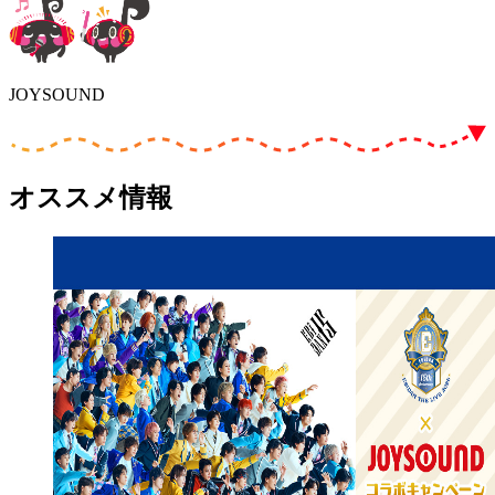
JOYSOUND
オススメ情報