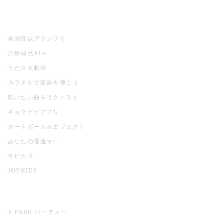
お店でもっと楽しむ
全国採点グランプリ
分析採点AI＋
うたスキ動画
カラオケで楽器を弾こう
歌いたい曲をリクエスト
キョクナビアプリ
オートボーカルエフェクト
あなたの最適キー
サビカラ
JOYKIDS
X PARK
X PARK パーティー