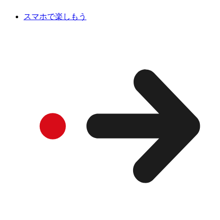
スマホで楽しもう