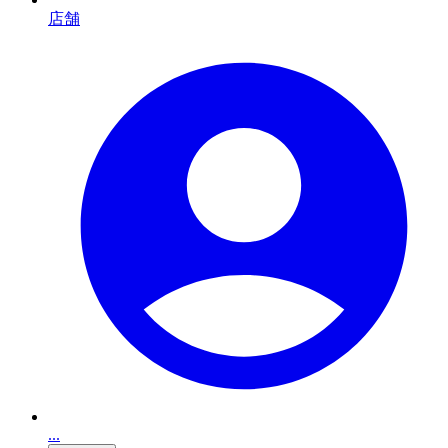
店舗
...