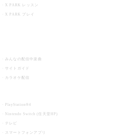
X PARK レッスン
X PARK プレイ
みるハコ
うたスキ ミュージックポスト
みんなの配信中楽曲
サイトガイド
カラオケ配信
家庭用カラオケ
PlayStation®4
Nintendo Switch (任天堂HP)
テレビ
スマートフォンアプリ