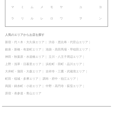
マ
ミ
ム
メ
モ
ヤ
ユ
ヨ
ラ
リ
ル
レ
ロ
ワ
ヲ
ン
人気のエリアからお店を探す
新宿・代々木・大久保エリア
渋谷・恵比寿・代官山エリア
銀座・新橋・有楽町エリア
池袋・高田馬場・早稲田エリア
神田・秋葉原・水道橋エリア
立川・八王子周辺エリア
上野・浅草・日暮里エリア
浜松町・田町・品川エリア
大井町・蒲田・大森エリア
吉祥寺・三鷹・武蔵境エリア
町田・稲城・多摩エリア
調布・府中・狛江エリア
両国・錦糸町・小岩エリア
中野・高円寺・荻窪エリア
原宿・表参道・青山エリア