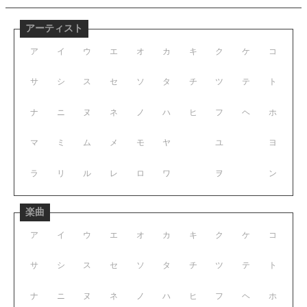
アーティスト
ア
イ
ウ
エ
オ
カ
キ
ク
ケ
コ
サ
シ
ス
セ
ソ
タ
チ
ツ
テ
ト
ナ
ニ
ヌ
ネ
ノ
ハ
ヒ
フ
ヘ
ホ
マ
ミ
ム
メ
モ
ヤ
ユ
ヨ
ラ
リ
ル
レ
ロ
ワ
ヲ
ン
楽曲
ア
イ
ウ
エ
オ
カ
キ
ク
ケ
コ
サ
シ
ス
セ
ソ
タ
チ
ツ
テ
ト
ナ
ニ
ヌ
ネ
ノ
ハ
ヒ
フ
ヘ
ホ