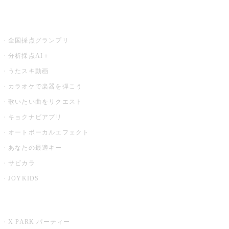
お店でもっと楽しむ
全国採点グランプリ
分析採点AI＋
うたスキ動画
カラオケで楽器を弾こう
歌いたい曲をリクエスト
キョクナビアプリ
オートボーカルエフェクト
あなたの最適キー
サビカラ
JOYKIDS
X PARK
X PARK パーティー