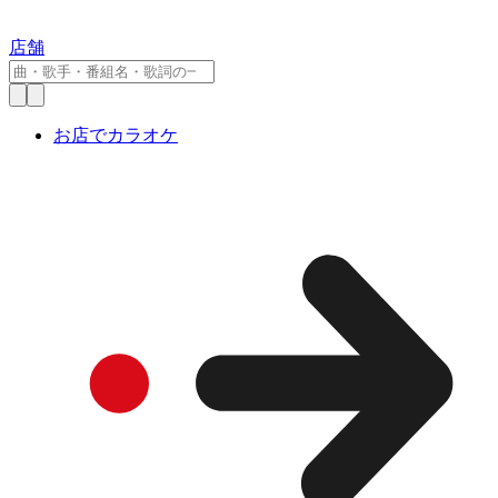
店舗
お店でカラオケ