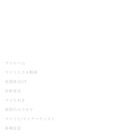
カラオケ店舗検索
全国カラオケ大会
イベント・キャンペーン
うたスキ
マイルーム
マイうたスキ動画
全国採点GP
分析採点
マイりれき
前回のカラオケ
マイうた/マイアーティスト
各種設定