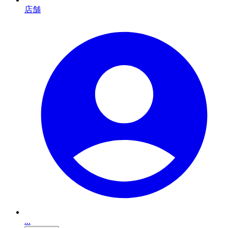
店舗
...