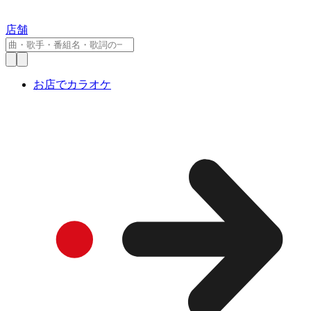
店舗
お店でカラオケ