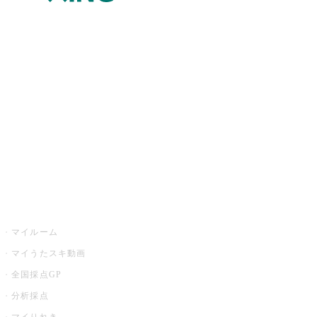
JOYSOUND.comトップ
カラオケ楽曲・歌詞検索
カラオケ店舗検索
全国カラオケ大会
イベント・キャンペーン
うたスキ
マイルーム
マイうたスキ動画
全国採点GP
分析採点