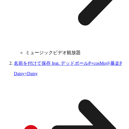
ミュージックビデオ観放題
名前を付けて保存 feat. デッドボールP×cosMo@暴走P
Daisy×Daisy