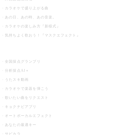
カラオケで盛り上がる曲
あの日、あの時、あの音楽。
カラオケの楽しみ方『新様式』
気持ちよく歌おう！『マスクエフェクト』
お店でもっと楽しむ
全国採点グランプリ
分析採点AI＋
うたスキ動画
カラオケで楽器を弾こう
歌いたい曲をリクエスト
キョクナビアプリ
オートボーカルエフェクト
あなたの最適キー
サビカラ