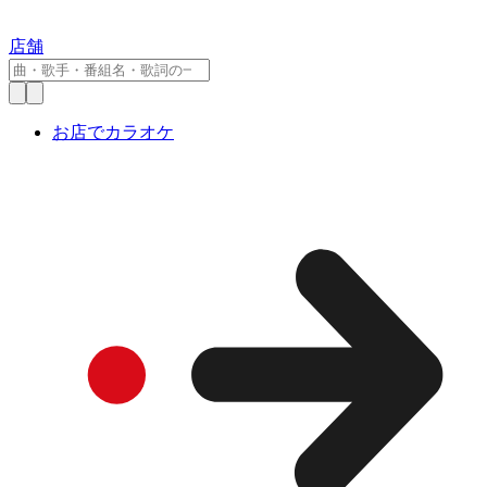
店舗
お店でカラオケ