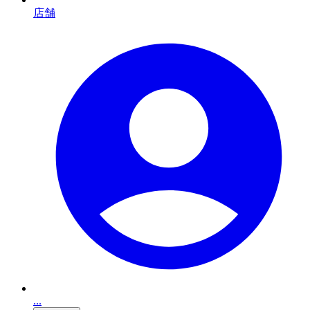
店舗
...