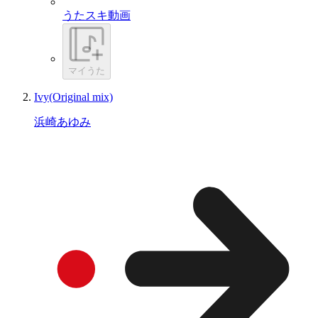
うたスキ動画
マイうた
Ivy(Original mix)
浜崎あゆみ