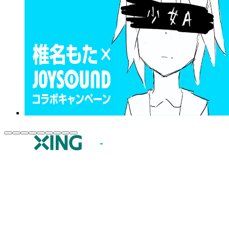
JOYSOUND.comトップ
カラオケ楽曲・歌詞検索
カラオケ店舗検索