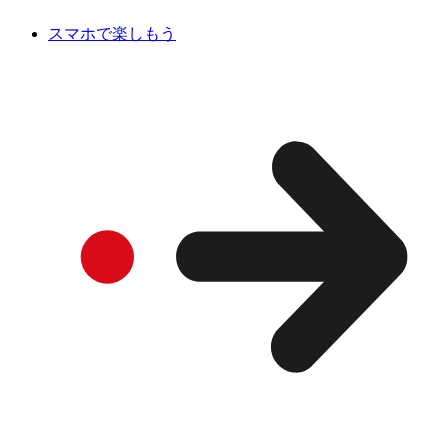
スマホで楽しもう