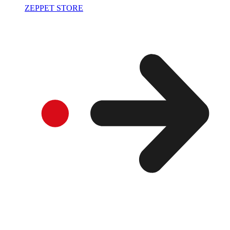
ZEPPET STORE