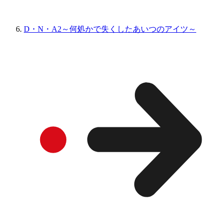
D・N・A2～何処かで失くしたあいつのアイツ～