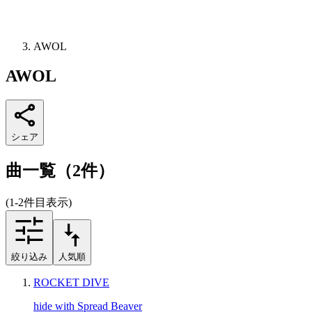
AWOL
AWOL
シェア
曲一覧（2件）
(1-2件目表示)
絞り込み
人気順
ROCKET DIVE
hide with Spread Beaver