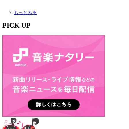
もっとみる
PICK UP