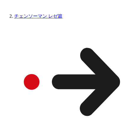
チェンソーマン レゼ篇