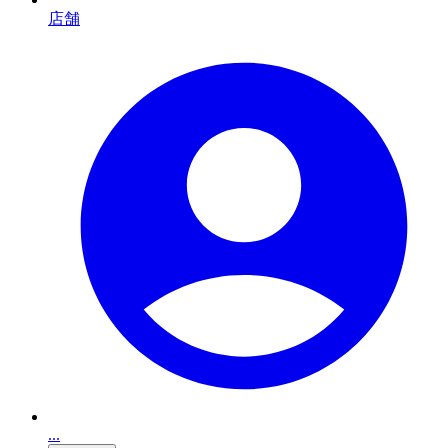
店舗
...