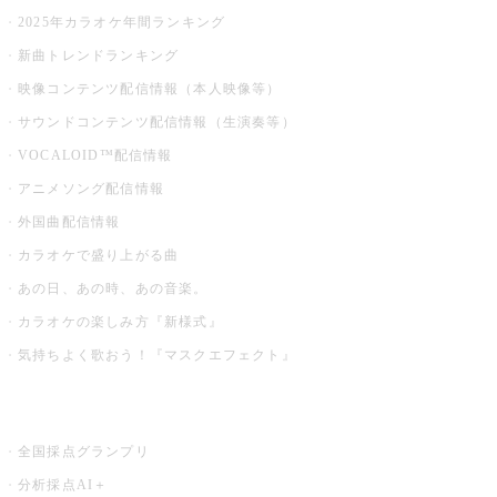
2025年カラオケ年間ランキング
新曲トレンドランキング
映像コンテンツ配信情報（本人映像等）
サウンドコンテンツ配信情報（生演奏等）
VOCALOID™配信情報
アニメソング配信情報
外国曲配信情報
カラオケで盛り上がる曲
あの日、あの時、あの音楽。
カラオケの楽しみ方『新様式』
気持ちよく歌おう！『マスクエフェクト』
お店でもっと楽しむ
全国採点グランプリ
分析採点AI＋