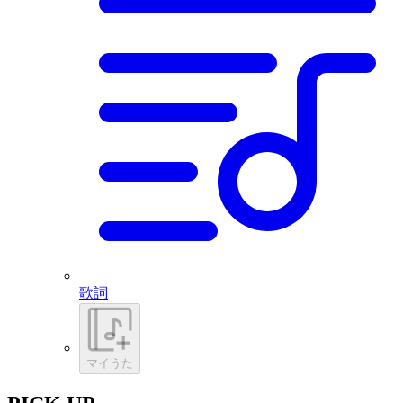
歌詞
マイうた