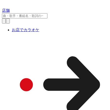
店舗
お店でカラオケ