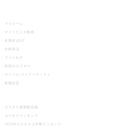
うたスキ
マイルーム
マイうたスキ動画
全国採点GP
分析採点
マイりれき
前回のカラオケ
マイうた/マイアーティスト
各種設定
お店でカラオケ
カラオケ最新配信曲
カラオケランキング
2026年カラオケ上半期ランキング