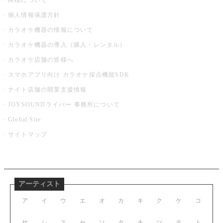
商標について
個人情報保護方針
カラオケ機器の情報について
カラオケ機器の導入（購入・レンタル）
カラオケ店舗の皆様へ
スマホアプリ向け カラオケ採点機能SDK
ナイト店舗の開業支援情報
JOYSOUNDライバー 事務所について
Global Site
サイトマップ
アーティスト
ア
イ
ウ
エ
オ
カ
キ
ク
ケ
コ
サ
シ
ス
セ
ソ
タ
チ
ツ
テ
ト