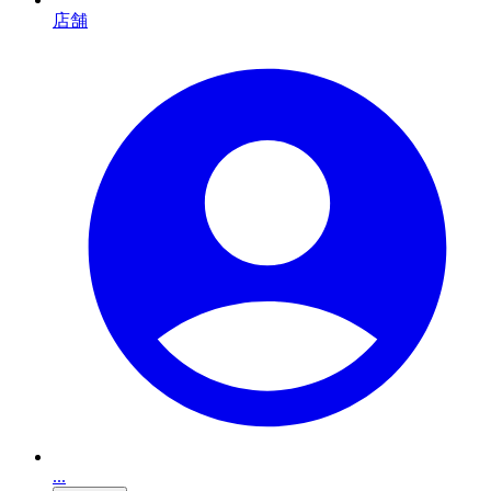
店舗
...