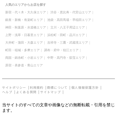
人気のエリアからお店を探す
新宿・代々木・大久保エリア
渋谷・恵比寿・代官山エリア
銀座・新橋・有楽町エリア
池袋・高田馬場・早稲田エリア
神田・秋葉原・水道橋エリア
立川・八王子周辺エリア
上野・浅草・日暮里エリア
浜松町・田町・品川エリア
大井町・蒲田・大森エリア
吉祥寺・三鷹・武蔵境エリア
町田・稲城・多摩エリア
調布・府中・狛江エリア
両国・錦糸町・小岩エリア
中野・高円寺・荻窪エリア
原宿・表参道・青山エリア
サイトポリシー
利用規約
商標について
個人情報保護方針
ヘルプ
よくある質問
サイトマップ
当サイトのすべての文章や画像などの無断転載・引用を禁じ
ます。