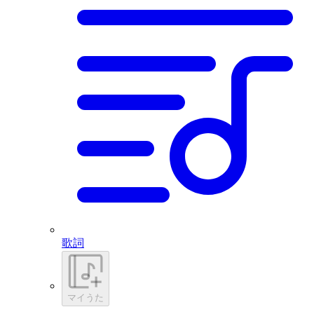
歌詞
マイうた