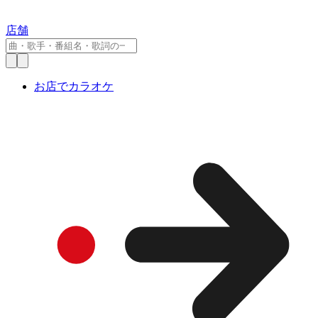
店舗
お店でカラオケ