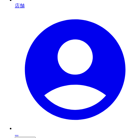
店舗
...