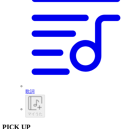
歌詞
マイうた
PICK UP