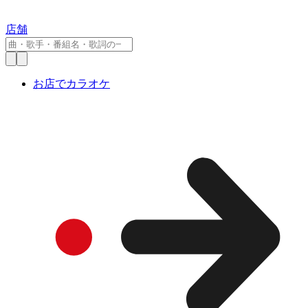
店舗
お店でカラオケ