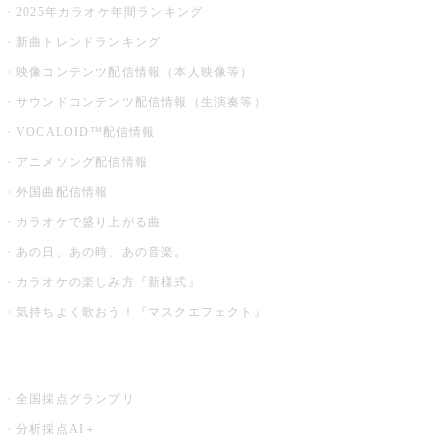
2025年カラオケ年間ランキング
新曲トレンドランキング
映像コンテンツ配信情報（本人映像等）
サウンドコンテンツ配信情報（生演奏等）
VOCALOID™配信情報
アニメソング配信情報
外国曲配信情報
カラオケで盛り上がる曲
あの日、あの時、あの音楽。
カラオケの楽しみ方『新様式』
気持ちよく歌おう！『マスクエフェクト』
お店でもっと楽しむ
全国採点グランプリ
分析採点AI＋