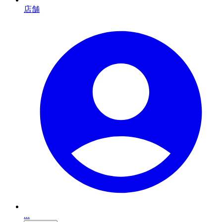
店舗
...