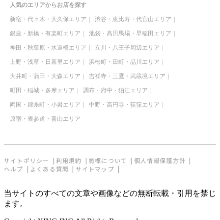
人気のエリアからお店を探す
新宿・代々木・大久保エリア
渋谷・恵比寿・代官山エリア
銀座・新橋・有楽町エリア
池袋・高田馬場・早稲田エリア
神田・秋葉原・水道橋エリア
立川・八王子周辺エリア
上野・浅草・日暮里エリア
浜松町・田町・品川エリア
大井町・蒲田・大森エリア
吉祥寺・三鷹・武蔵境エリア
町田・稲城・多摩エリア
調布・府中・狛江エリア
両国・錦糸町・小岩エリア
中野・高円寺・荻窪エリア
原宿・表参道・青山エリア
サイトポリシー
利用規約
商標について
個人情報保護方針
ヘルプ
よくある質問
サイトマップ
当サイトのすべての文章や画像などの無断転載・引用を禁じ
ます。