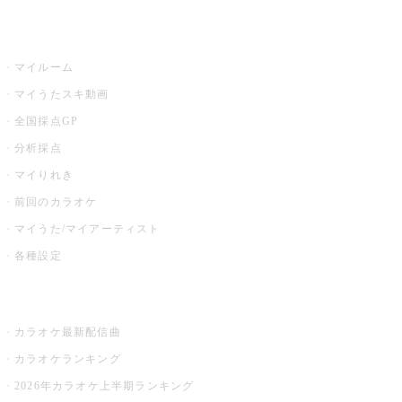
うたスキ
マイルーム
マイうたスキ動画
全国採点GP
分析採点
マイりれき
前回のカラオケ
マイうた/マイアーティスト
各種設定
お店でカラオケ
カラオケ最新配信曲
カラオケランキング
2026年カラオケ上半期ランキング