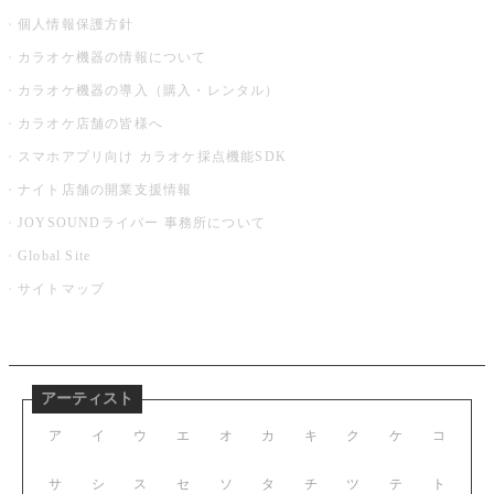
個人情報保護方針
カラオケ機器の情報について
カラオケ機器の導入（購入・レンタル）
カラオケ店舗の皆様へ
スマホアプリ向け カラオケ採点機能SDK
ナイト店舗の開業支援情報
JOYSOUNDライバー 事務所について
Global Site
サイトマップ
アーティスト
ア
イ
ウ
エ
オ
カ
キ
ク
ケ
コ
サ
シ
ス
セ
ソ
タ
チ
ツ
テ
ト