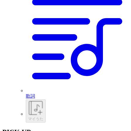
歌詞
マイうた