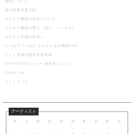
商標について
個人情報保護方針
カラオケ機器の情報について
カラオケ機器の導入（購入・レンタル）
カラオケ店舗の皆様へ
スマホアプリ向け カラオケ採点機能SDK
ナイト店舗の開業支援情報
JOYSOUNDライバー 事務所について
Global Site
サイトマップ
アーティスト
ア
イ
ウ
エ
オ
カ
キ
ク
ケ
コ