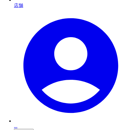
店舗
...