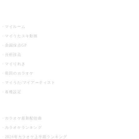
うたスキ
マイルーム
マイうたスキ動画
全国採点GP
分析採点
マイりれき
前回のカラオケ
マイうた/マイアーティスト
各種設定
お店でカラオケ
カラオケ最新配信曲
カラオケランキング
2026年カラオケ上半期ランキング