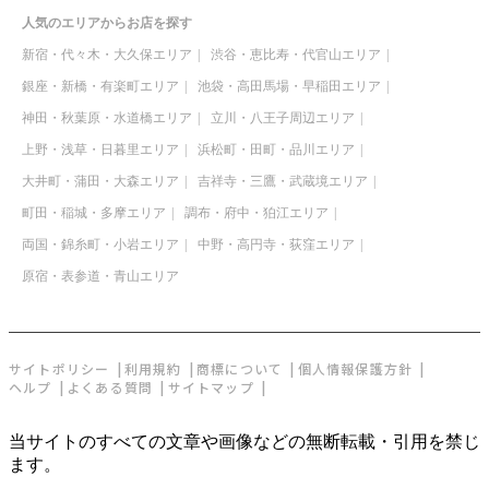
人気のエリアからお店を探す
新宿・代々木・大久保エリア
渋谷・恵比寿・代官山エリア
銀座・新橋・有楽町エリア
池袋・高田馬場・早稲田エリア
神田・秋葉原・水道橋エリア
立川・八王子周辺エリア
上野・浅草・日暮里エリア
浜松町・田町・品川エリア
大井町・蒲田・大森エリア
吉祥寺・三鷹・武蔵境エリア
町田・稲城・多摩エリア
調布・府中・狛江エリア
両国・錦糸町・小岩エリア
中野・高円寺・荻窪エリア
原宿・表参道・青山エリア
サイトポリシー
利用規約
商標について
個人情報保護方針
ヘルプ
よくある質問
サイトマップ
当サイトのすべての文章や画像などの無断転載・引用を禁じ
ます。