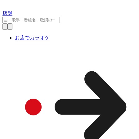
店舗
お店でカラオケ