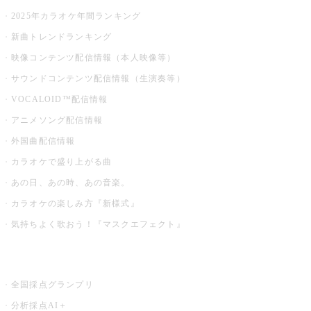
2025年カラオケ年間ランキング
新曲トレンドランキング
映像コンテンツ配信情報（本人映像等）
サウンドコンテンツ配信情報（生演奏等）
VOCALOID™配信情報
アニメソング配信情報
外国曲配信情報
カラオケで盛り上がる曲
あの日、あの時、あの音楽。
カラオケの楽しみ方『新様式』
気持ちよく歌おう！『マスクエフェクト』
お店でもっと楽しむ
全国採点グランプリ
分析採点AI＋