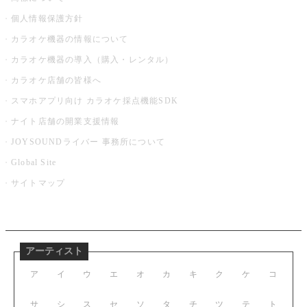
個人情報保護方針
カラオケ機器の情報について
カラオケ機器の導入（購入・レンタル）
カラオケ店舗の皆様へ
スマホアプリ向け カラオケ採点機能SDK
ナイト店舗の開業支援情報
JOYSOUNDライバー 事務所について
Global Site
サイトマップ
アーティスト
ア
イ
ウ
エ
オ
カ
キ
ク
ケ
コ
サ
シ
ス
セ
ソ
タ
チ
ツ
テ
ト