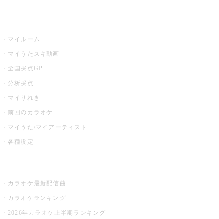
うたスキ
マイルーム
マイうたスキ動画
全国採点GP
分析採点
マイりれき
前回のカラオケ
マイうた/マイアーティスト
各種設定
お店でカラオケ
カラオケ最新配信曲
カラオケランキング
2026年カラオケ上半期ランキング