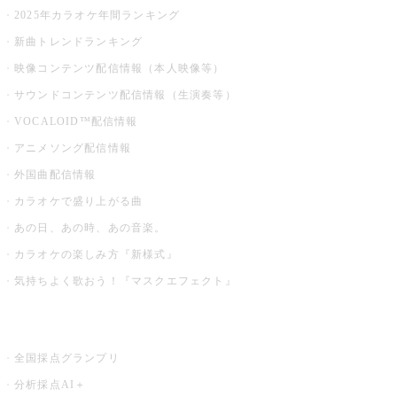
2025年カラオケ年間ランキング
新曲トレンドランキング
映像コンテンツ配信情報（本人映像等）
サウンドコンテンツ配信情報（生演奏等）
VOCALOID™配信情報
アニメソング配信情報
外国曲配信情報
カラオケで盛り上がる曲
あの日、あの時、あの音楽。
カラオケの楽しみ方『新様式』
気持ちよく歌おう！『マスクエフェクト』
お店でもっと楽しむ
全国採点グランプリ
分析採点AI＋