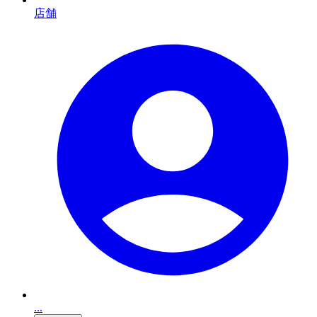
店舗
...