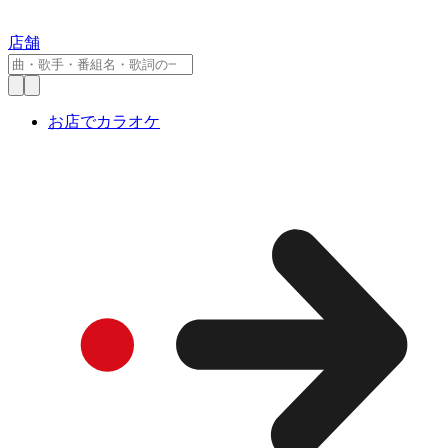
店舗
お店でカラオケ