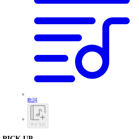
歌詞
マイうた
PICK UP