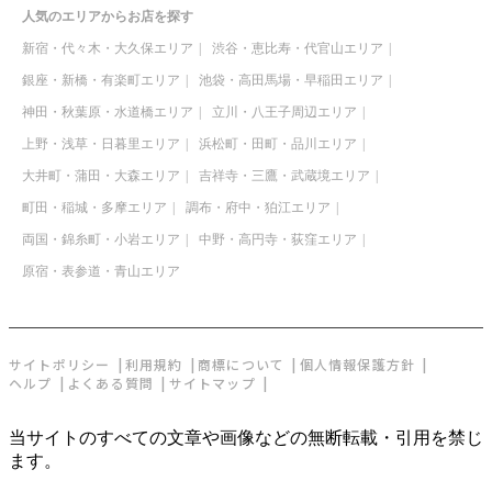
人気のエリアからお店を探す
新宿・代々木・大久保エリア
渋谷・恵比寿・代官山エリア
銀座・新橋・有楽町エリア
池袋・高田馬場・早稲田エリア
神田・秋葉原・水道橋エリア
立川・八王子周辺エリア
上野・浅草・日暮里エリア
浜松町・田町・品川エリア
大井町・蒲田・大森エリア
吉祥寺・三鷹・武蔵境エリア
町田・稲城・多摩エリア
調布・府中・狛江エリア
両国・錦糸町・小岩エリア
中野・高円寺・荻窪エリア
原宿・表参道・青山エリア
サイトポリシー
利用規約
商標について
個人情報保護方針
ヘルプ
よくある質問
サイトマップ
当サイトのすべての文章や画像などの無断転載・引用を禁じ
ます。