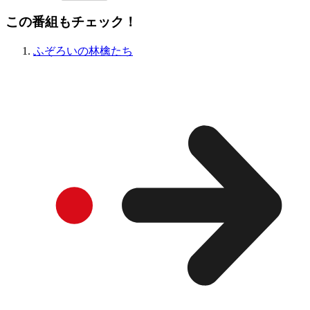
この番組もチェック！
ふぞろいの林檎たち