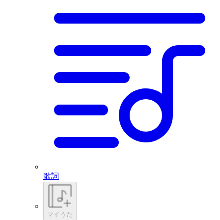
歌詞
マイうた