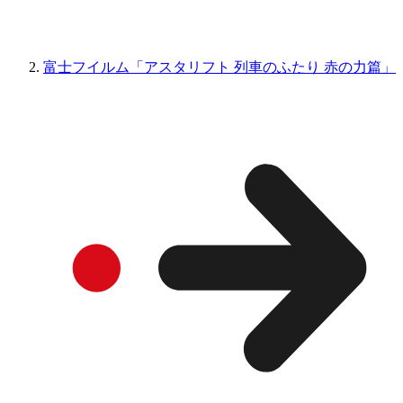
富士フイルム「アスタリフト 列車のふたり 赤の力篇」