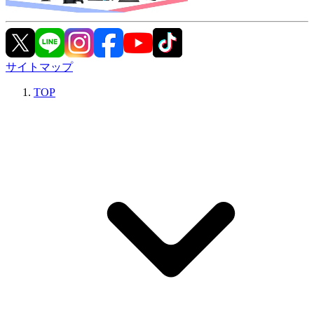
サイトマップ
TOP