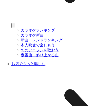
カラオケランキング
カラオケ新曲
新曲トレンドランキング
本人映像で楽しもう
旬のアニソンを歌おう
定番曲・盛り上がる曲
お店でもっと楽しむ