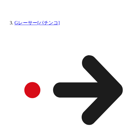
Gレーサー[パチンコ]