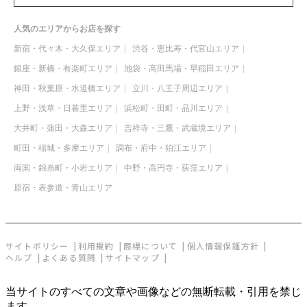
人気のエリアからお店を探す
新宿・代々木・大久保エリア
渋谷・恵比寿・代官山エリア
銀座・新橋・有楽町エリア
池袋・高田馬場・早稲田エリア
神田・秋葉原・水道橋エリア
立川・八王子周辺エリア
上野・浅草・日暮里エリア
浜松町・田町・品川エリア
大井町・蒲田・大森エリア
吉祥寺・三鷹・武蔵境エリア
町田・稲城・多摩エリア
調布・府中・狛江エリア
両国・錦糸町・小岩エリア
中野・高円寺・荻窪エリア
原宿・表参道・青山エリア
サイトポリシー
利用規約
商標について
個人情報保護方針
ヘルプ
よくある質問
サイトマップ
当サイトのすべての文章や画像などの無断転載・引用を禁じ
ます。