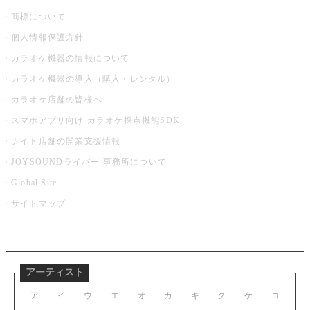
商標について
個人情報保護方針
カラオケ機器の情報について
カラオケ機器の導入（購入・レンタル）
カラオケ店舗の皆様へ
スマホアプリ向け カラオケ採点機能SDK
ナイト店舗の開業支援情報
JOYSOUNDライバー 事務所について
Global Site
サイトマップ
アーティスト
ア
イ
ウ
エ
オ
カ
キ
ク
ケ
コ