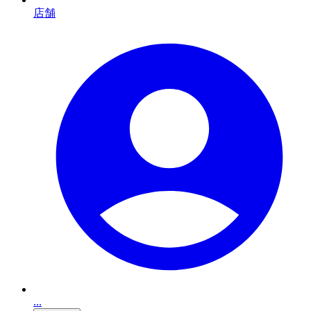
店舗
...