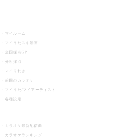
イベント・キャンペーン
うたスキ
マイルーム
マイうたスキ動画
全国採点GP
分析採点
マイりれき
前回のカラオケ
マイうた/マイアーティスト
各種設定
お店でカラオケ
カラオケ最新配信曲
カラオケランキング