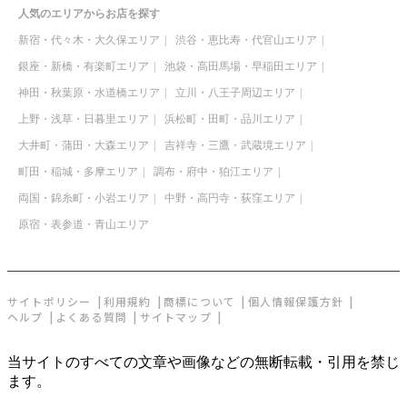
人気のエリアからお店を探す
新宿・代々木・大久保エリア
渋谷・恵比寿・代官山エリア
銀座・新橋・有楽町エリア
池袋・高田馬場・早稲田エリア
神田・秋葉原・水道橋エリア
立川・八王子周辺エリア
上野・浅草・日暮里エリア
浜松町・田町・品川エリア
大井町・蒲田・大森エリア
吉祥寺・三鷹・武蔵境エリア
町田・稲城・多摩エリア
調布・府中・狛江エリア
両国・錦糸町・小岩エリア
中野・高円寺・荻窪エリア
原宿・表参道・青山エリア
サイトポリシー
利用規約
商標について
個人情報保護方針
ヘルプ
よくある質問
サイトマップ
当サイトのすべての文章や画像などの無断転載・引用を禁じ
ます。