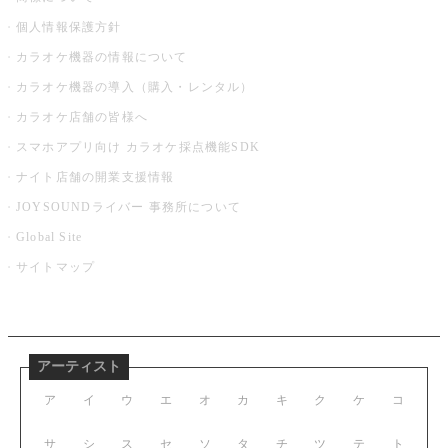
個人情報保護方針
カラオケ機器の情報について
カラオケ機器の導入（購入・レンタル）
カラオケ店舗の皆様へ
スマホアプリ向け カラオケ採点機能SDK
ナイト店舗の開業支援情報
JOYSOUNDライバー 事務所について
Global Site
サイトマップ
アーティスト
ア
イ
ウ
エ
オ
カ
キ
ク
ケ
コ
サ
シ
ス
セ
ソ
タ
チ
ツ
テ
ト