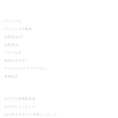
うたスキ
マイルーム
マイうたスキ動画
全国採点GP
分析採点
マイりれき
前回のカラオケ
マイうた/マイアーティスト
各種設定
お店でカラオケ
カラオケ最新配信曲
カラオケランキング
2026年カラオケ上半期ランキング