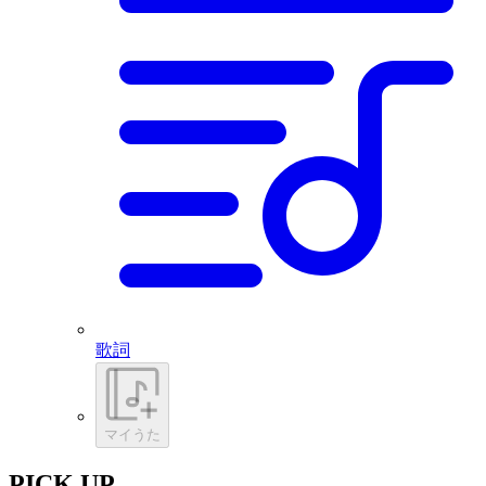
歌詞
マイうた
PICK UP