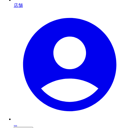
店舗
...