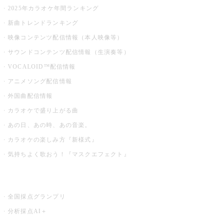
2025年カラオケ年間ランキング
新曲トレンドランキング
映像コンテンツ配信情報（本人映像等）
サウンドコンテンツ配信情報（生演奏等）
VOCALOID™配信情報
アニメソング配信情報
外国曲配信情報
カラオケで盛り上がる曲
あの日、あの時、あの音楽。
カラオケの楽しみ方『新様式』
気持ちよく歌おう！『マスクエフェクト』
お店でもっと楽しむ
全国採点グランプリ
分析採点AI＋