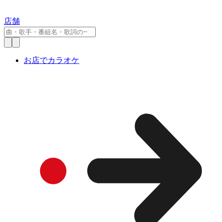
店舗
お店でカラオケ