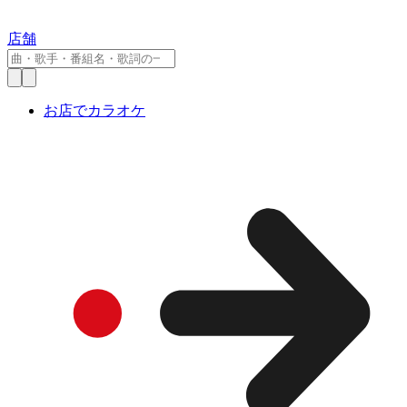
店舗
お店でカラオケ