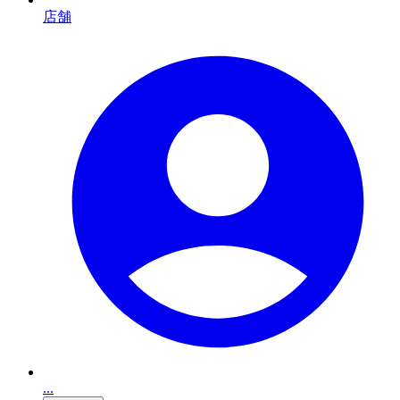
店舗
...