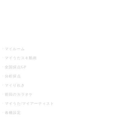
全国カラオケ大会
イベント・キャンペーン
うたスキ
マイルーム
マイうたスキ動画
全国採点GP
分析採点
マイりれき
前回のカラオケ
マイうた/マイアーティスト
各種設定
お店でカラオケ