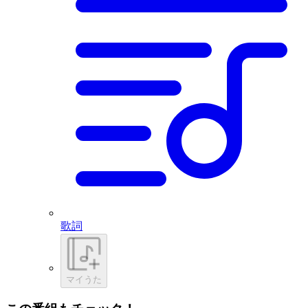
歌詞
マイうた