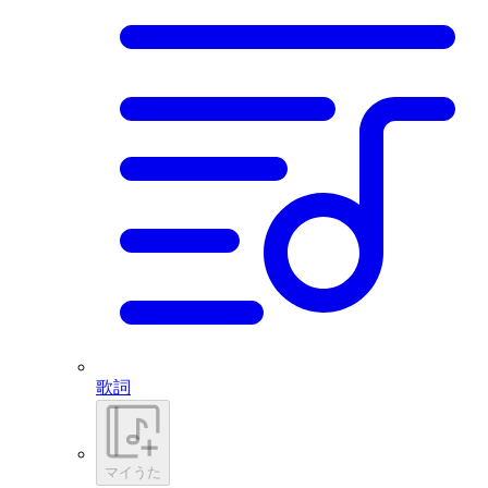
歌詞
マイうた