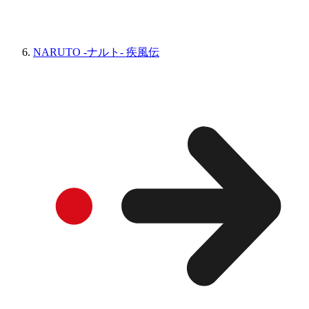
NARUTO -ナルト- 疾風伝