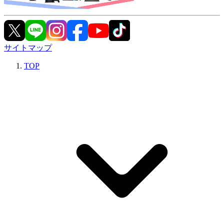
サイトマップ
TOP