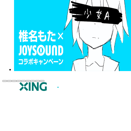
JOYSOUND.comトップ
カラオケ楽曲・歌詞検索
カラオケ店舗検索