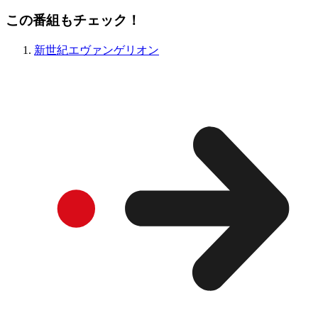
この番組もチェック！
新世紀エヴァンゲリオン