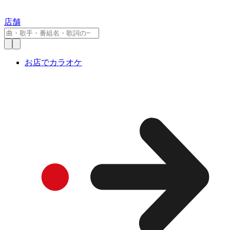
店舗
お店でカラオケ