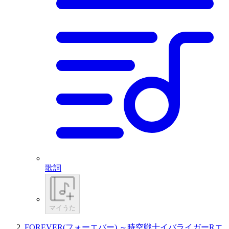
歌詞
マイうた
FOREVER(フォーエバー) ～時空戦士イバライガーRエ