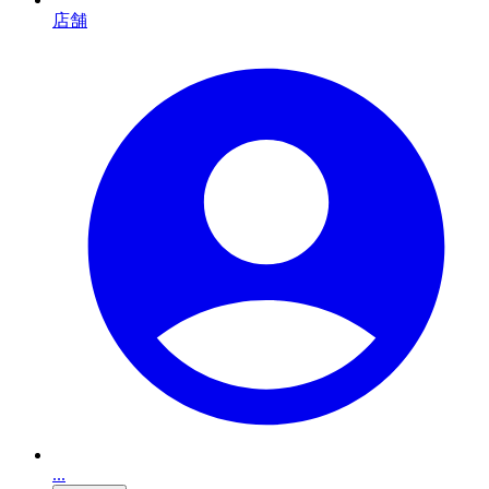
店舗
...