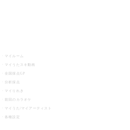
全国カラオケ大会
イベント・キャンペーン
うたスキ
マイルーム
マイうたスキ動画
全国採点GP
分析採点
マイりれき
前回のカラオケ
マイうた/マイアーティスト
各種設定