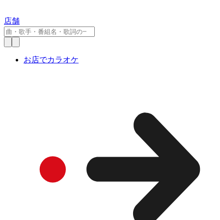
店舗
お店でカラオケ