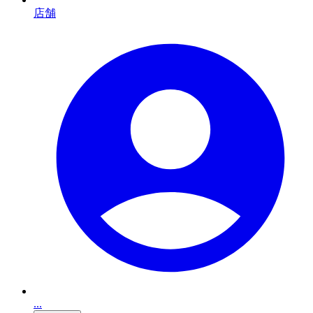
店舗
...