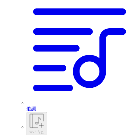
歌詞
マイうた