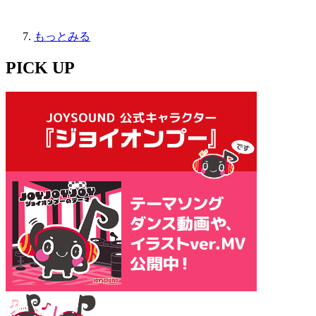
もっとみる
PICK UP