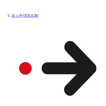
タッチ(TOUCH)