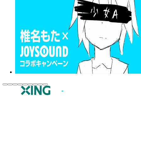
JOYSOUND.comトップ
カラオケ楽曲・歌詞検索
カラオケ店舗検索