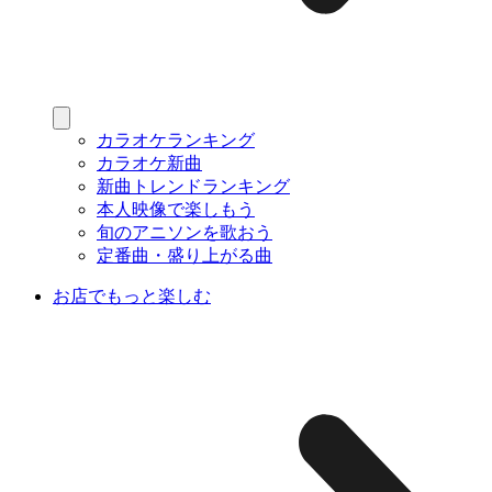
カラオケランキング
カラオケ新曲
新曲トレンドランキング
本人映像で楽しもう
旬のアニソンを歌おう
定番曲・盛り上がる曲
お店でもっと楽しむ