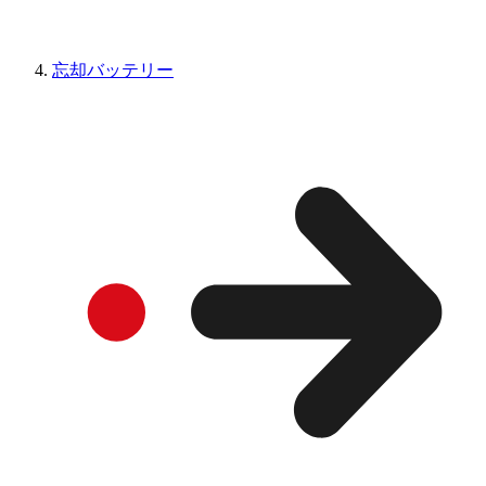
忘却バッテリー