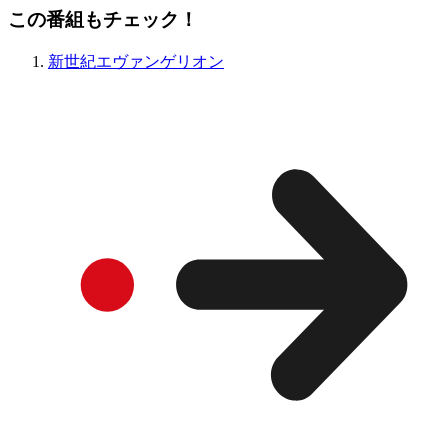
この番組もチェック！
新世紀エヴァンゲリオン