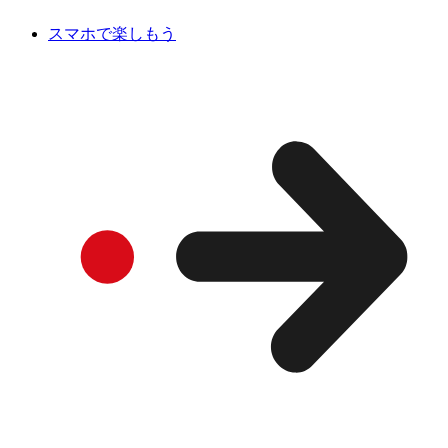
スマホで楽しもう