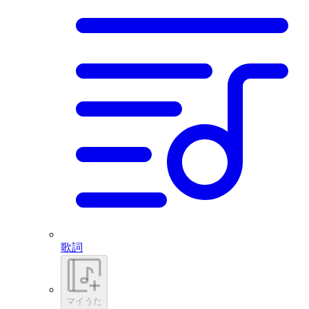
歌詞
マイうた