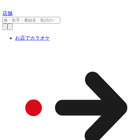
店舗
お店でカラオケ