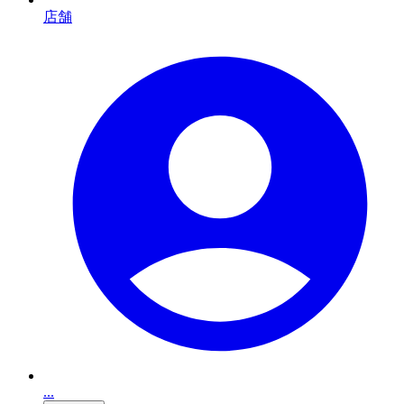
店舗
...