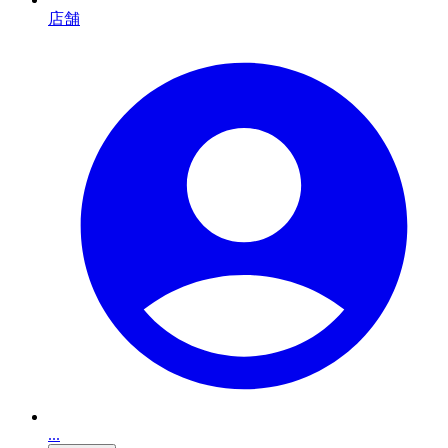
店舗
...