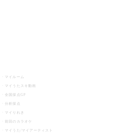
カラオケ楽曲・歌詞検索
カラオケ店舗検索
全国カラオケ大会
イベント・キャンペーン
うたスキ
マイルーム
マイうたスキ動画
全国採点GP
分析採点
マイりれき
前回のカラオケ
マイうた/マイアーティスト