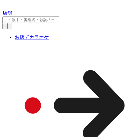
店舗
お店でカラオケ