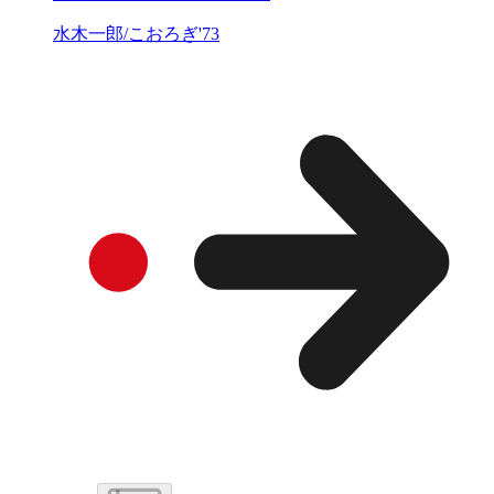
水木一郎/こおろぎ'73