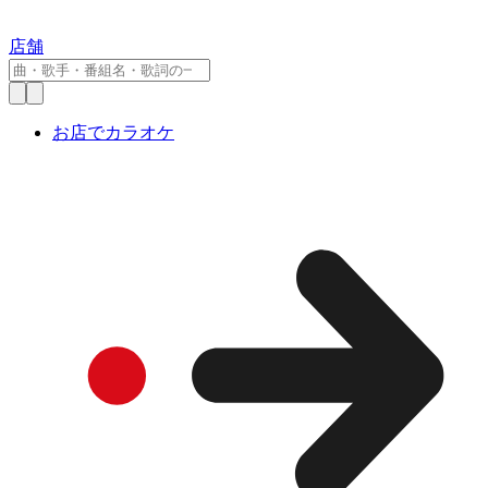
店舗
お店でカラオケ