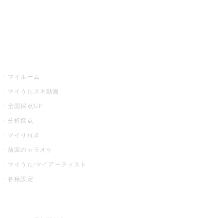
全国カラオケ大会
イベント・キャンペーン
うたスキ
マイルーム
マイうたスキ動画
全国採点GP
分析採点
マイりれき
前回のカラオケ
マイうた/マイアーティスト
各種設定
お店でカラオケ