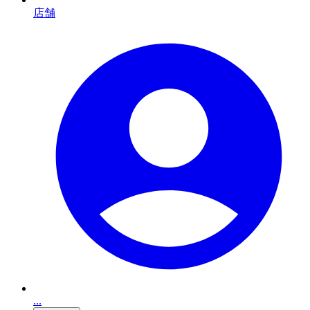
店舗
...