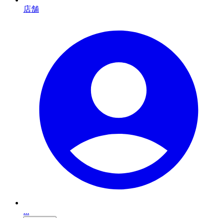
店舗
...