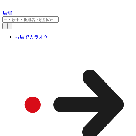
店舗
お店でカラオケ