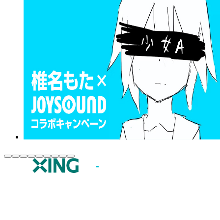
JOYSOUND.comトップ
カラオケ楽曲・歌詞検索