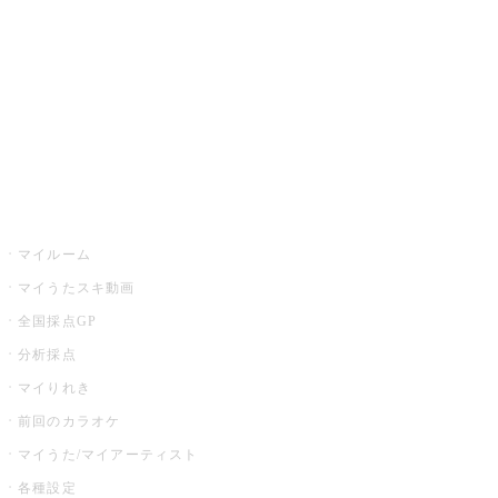
カラオケ店舗検索
全国カラオケ大会
イベント・キャンペーン
うたスキ
マイルーム
マイうたスキ動画
全国採点GP
分析採点
マイりれき
前回のカラオケ
マイうた/マイアーティスト
各種設定