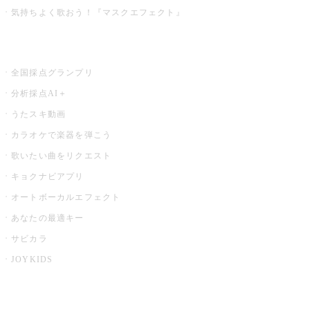
気持ちよく歌おう！『マスクエフェクト』
お店でもっと楽しむ
全国採点グランプリ
分析採点AI＋
うたスキ動画
カラオケで楽器を弾こう
歌いたい曲をリクエスト
キョクナビアプリ
オートボーカルエフェクト
あなたの最適キー
サビカラ
JOYKIDS
X PARK