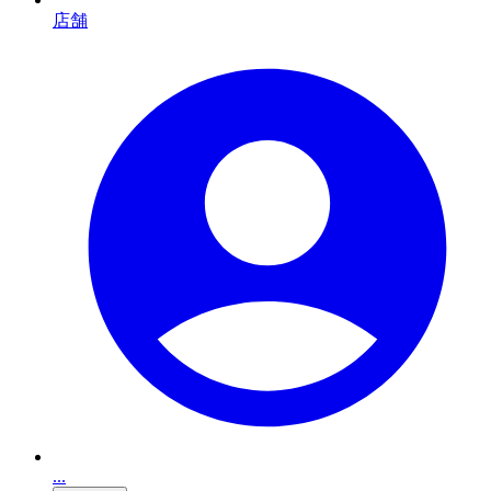
店舗
...