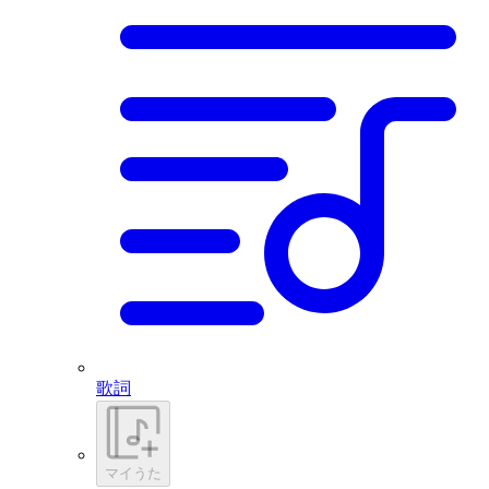
歌詞
マイうた