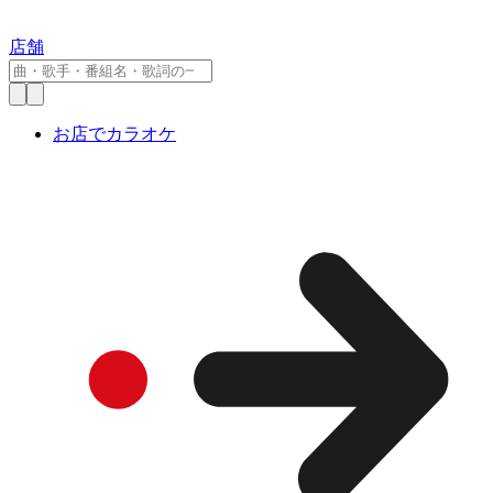
店舗
お店でカラオケ