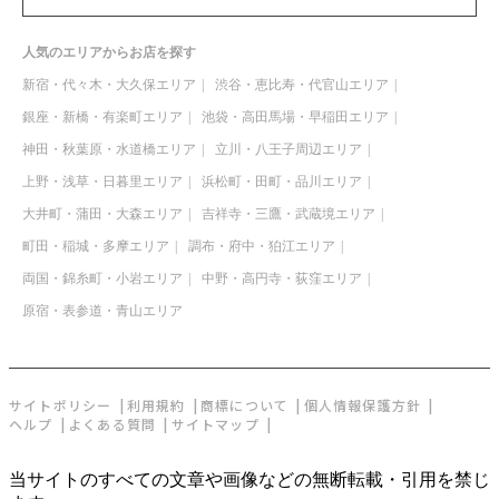
人気のエリアからお店を探す
新宿・代々木・大久保エリア
渋谷・恵比寿・代官山エリア
銀座・新橋・有楽町エリア
池袋・高田馬場・早稲田エリア
神田・秋葉原・水道橋エリア
立川・八王子周辺エリア
上野・浅草・日暮里エリア
浜松町・田町・品川エリア
大井町・蒲田・大森エリア
吉祥寺・三鷹・武蔵境エリア
町田・稲城・多摩エリア
調布・府中・狛江エリア
両国・錦糸町・小岩エリア
中野・高円寺・荻窪エリア
原宿・表参道・青山エリア
サイトポリシー
利用規約
商標について
個人情報保護方針
ヘルプ
よくある質問
サイトマップ
当サイトのすべての文章や画像などの無断転載・引用を禁じ