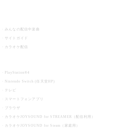
みるハコ
うたスキ ミュージックポスト
みんなの配信中楽曲
サイトガイド
カラオケ配信
家庭用カラオケ
PlayStation®4
Nintendo Switch (任天堂HP)
テレビ
スマートフォンアプリ
ブラウザ
カラオケJOYSOUND for STREAMER（配信利用）
カラオケJOYSOUND for Steam（家庭用）