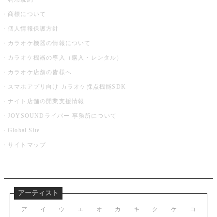
商標について
個人情報保護方針
カラオケ機器の情報について
カラオケ機器の導入（購入・レンタル）
カラオケ店舗の皆様へ
スマホアプリ向け カラオケ採点機能SDK
ナイト店舗の開業支援情報
JOYSOUNDライバー 事務所について
Global Site
サイトマップ
アーティスト
ア
イ
ウ
エ
オ
カ
キ
ク
ケ
コ