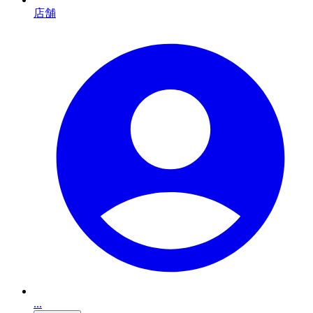
店舗
...