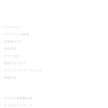
イベント・キャンペーン
うたスキ
マイルーム
マイうたスキ動画
全国採点GP
分析採点
マイりれき
前回のカラオケ
マイうた/マイアーティスト
各種設定
お店でカラオケ
カラオケ最新配信曲
カラオケランキング