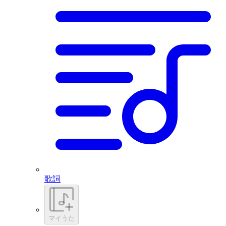
歌詞
マイうた