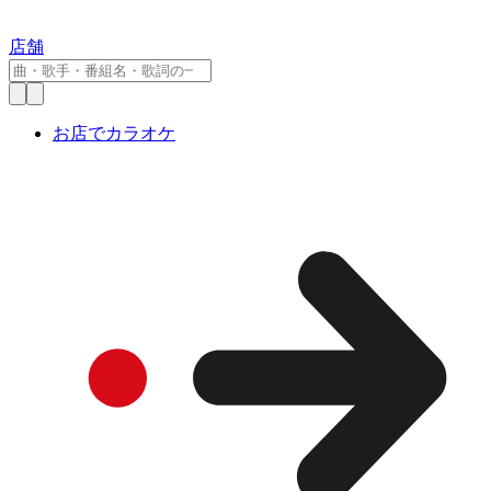
店舗
お店でカラオケ