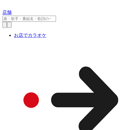
店舗
お店でカラオケ