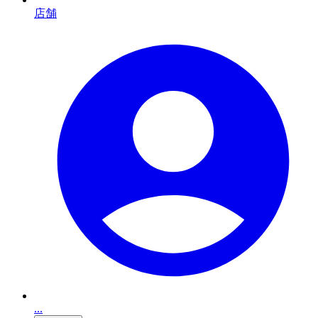
店舗
...