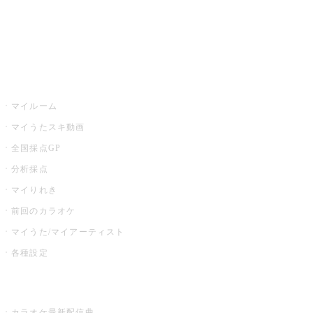
全国カラオケ大会
イベント・キャンペーン
うたスキ
マイルーム
マイうたスキ動画
全国採点GP
分析採点
マイりれき
前回のカラオケ
マイうた/マイアーティスト
各種設定
お店でカラオケ
カラオケ最新配信曲