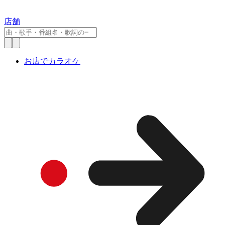
店舗
お店でカラオケ