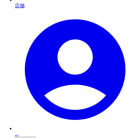
店舗
...