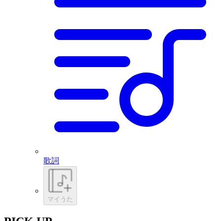
歌詞
マイうた