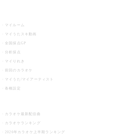
うたスキ
マイルーム
マイうたスキ動画
全国採点GP
分析採点
マイりれき
前回のカラオケ
マイうた/マイアーティスト
各種設定
お店でカラオケ
カラオケ最新配信曲
カラオケランキング
2026年カラオケ上半期ランキング