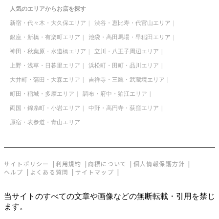
人気のエリアからお店を探す
新宿・代々木・大久保エリア
渋谷・恵比寿・代官山エリア
銀座・新橋・有楽町エリア
池袋・高田馬場・早稲田エリア
神田・秋葉原・水道橋エリア
立川・八王子周辺エリア
上野・浅草・日暮里エリア
浜松町・田町・品川エリア
大井町・蒲田・大森エリア
吉祥寺・三鷹・武蔵境エリア
町田・稲城・多摩エリア
調布・府中・狛江エリア
両国・錦糸町・小岩エリア
中野・高円寺・荻窪エリア
原宿・表参道・青山エリア
サイトポリシー
利用規約
商標について
個人情報保護方針
ヘルプ
よくある質問
サイトマップ
当サイトのすべての文章や画像などの無断転載・引用を禁じ
ます。