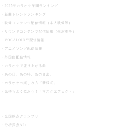
2025年カラオケ年間ランキング
新曲トレンドランキング
映像コンテンツ配信情報（本人映像等）
サウンドコンテンツ配信情報（生演奏等）
VOCALOID™配信情報
アニメソング配信情報
外国曲配信情報
カラオケで盛り上がる曲
あの日、あの時、あの音楽。
カラオケの楽しみ方『新様式』
気持ちよく歌おう！『マスクエフェクト』
お店でもっと楽しむ
全国採点グランプリ
分析採点AI＋