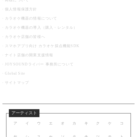
商標について
個人情報保護方針
カラオケ機器の情報について
カラオケ機器の導入（購入・レンタル）
カラオケ店舗の皆様へ
スマホアプリ向け カラオケ採点機能SDK
ナイト店舗の開業支援情報
JOYSOUNDライバー 事務所について
Global Site
サイトマップ
アーティスト
ア
イ
ウ
エ
オ
カ
キ
ク
ケ
コ
サ
シ
ス
セ
ソ
タ
チ
ツ
テ
ト