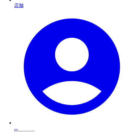
店舗
...