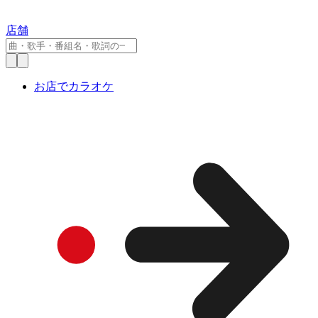
店舗
お店でカラオケ