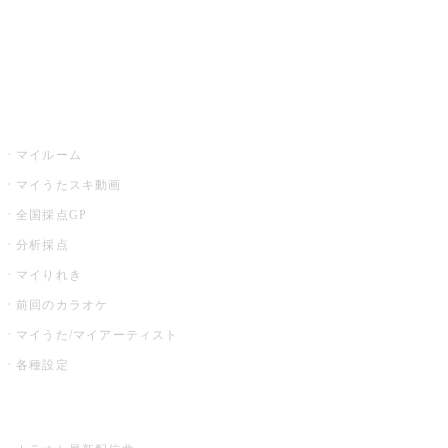
全国カラオケ大会
イベント・キャンペーン
うたスキ
マイルーム
マイうたスキ動画
全国採点GP
分析採点
マイりれき
前回のカラオケ
マイうた/マイアーティスト
各種設定
お店でカラオケ