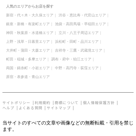
人気のエリアからお店を探す
新宿・代々木・大久保エリア
渋谷・恵比寿・代官山エリア
銀座・新橋・有楽町エリア
池袋・高田馬場・早稲田エリア
神田・秋葉原・水道橋エリア
立川・八王子周辺エリア
上野・浅草・日暮里エリア
浜松町・田町・品川エリア
大井町・蒲田・大森エリア
吉祥寺・三鷹・武蔵境エリア
町田・稲城・多摩エリア
調布・府中・狛江エリア
両国・錦糸町・小岩エリア
中野・高円寺・荻窪エリア
原宿・表参道・青山エリア
サイトポリシー
利用規約
商標について
個人情報保護方針
ヘルプ
よくある質問
サイトマップ
当サイトのすべての文章や画像などの無断転載・引用を禁じ
ます。