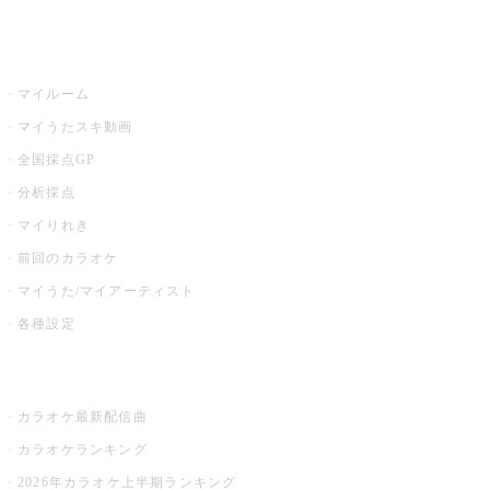
うたスキ
マイルーム
マイうたスキ動画
全国採点GP
分析採点
マイりれき
前回のカラオケ
マイうた/マイアーティスト
各種設定
お店でカラオケ
カラオケ最新配信曲
カラオケランキング
2026年カラオケ上半期ランキング