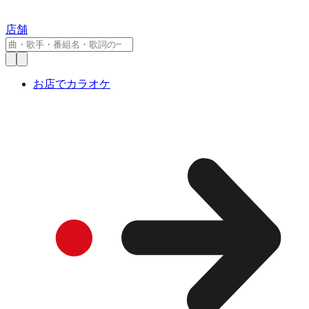
店舗
お店でカラオケ