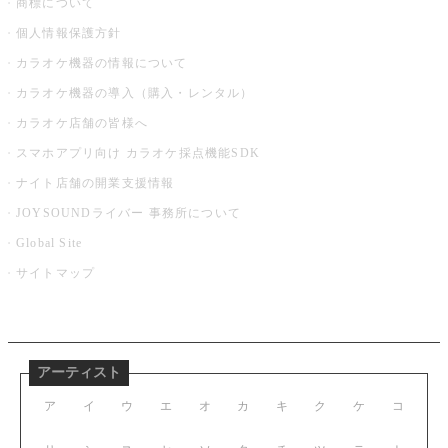
商標について
個人情報保護方針
カラオケ機器の情報について
カラオケ機器の導入（購入・レンタル）
カラオケ店舗の皆様へ
スマホアプリ向け カラオケ採点機能SDK
ナイト店舗の開業支援情報
JOYSOUNDライバー 事務所について
Global Site
サイトマップ
アーティスト
ア
イ
ウ
エ
オ
カ
キ
ク
ケ
コ