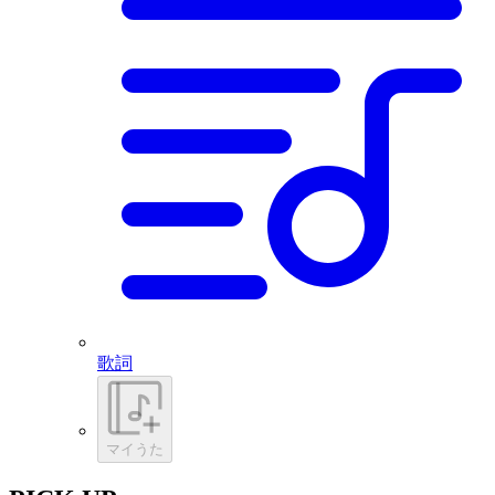
歌詞
マイうた