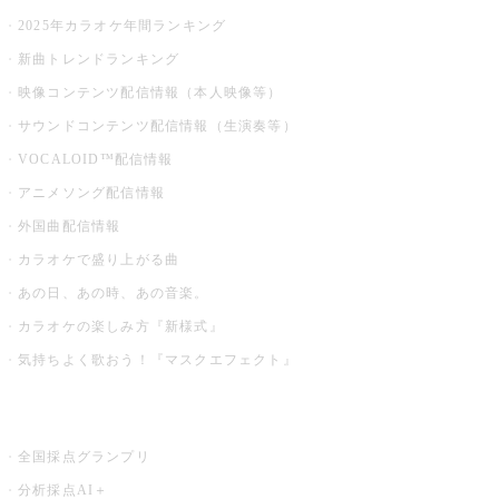
2025年カラオケ年間ランキング
新曲トレンドランキング
映像コンテンツ配信情報（本人映像等）
サウンドコンテンツ配信情報（生演奏等）
VOCALOID™配信情報
アニメソング配信情報
外国曲配信情報
カラオケで盛り上がる曲
あの日、あの時、あの音楽。
カラオケの楽しみ方『新様式』
気持ちよく歌おう！『マスクエフェクト』
お店でもっと楽しむ
全国採点グランプリ
分析採点AI＋