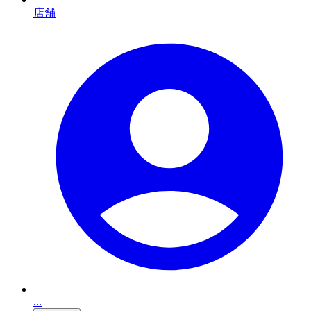
店舗
...