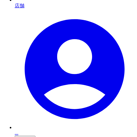
店舗
...