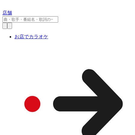
店舗
お店でカラオケ