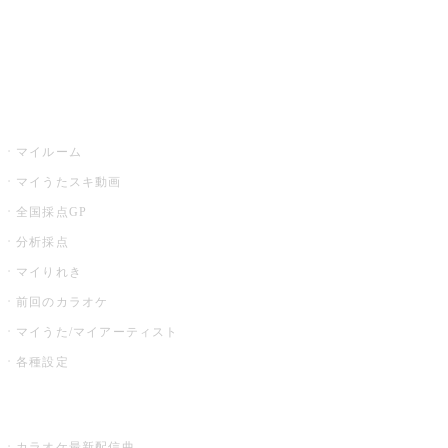
全国カラオケ大会
イベント・キャンペーン
うたスキ
マイルーム
マイうたスキ動画
全国採点GP
分析採点
マイりれき
前回のカラオケ
マイうた/マイアーティスト
各種設定
お店でカラオケ
カラオケ最新配信曲