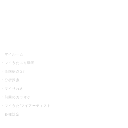
全国カラオケ大会
イベント・キャンペーン
うたスキ
マイルーム
マイうたスキ動画
全国採点GP
分析採点
マイりれき
前回のカラオケ
マイうた/マイアーティスト
各種設定