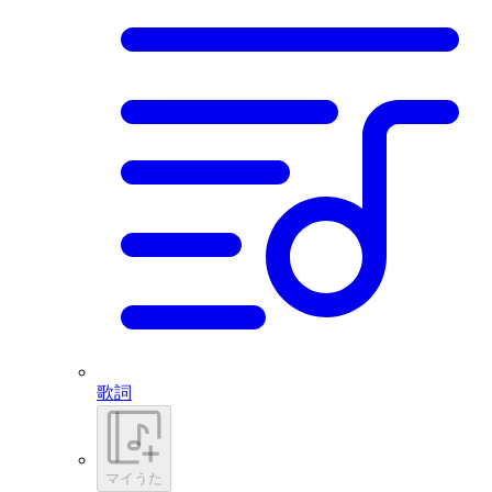
歌詞
マイうた