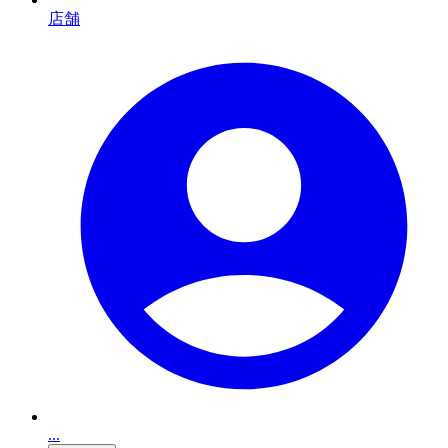
店舗
...