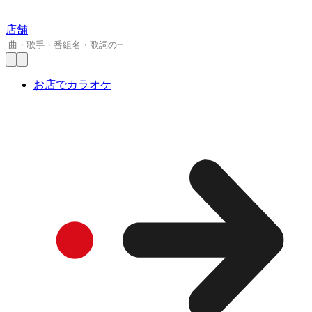
店舗
お店でカラオケ