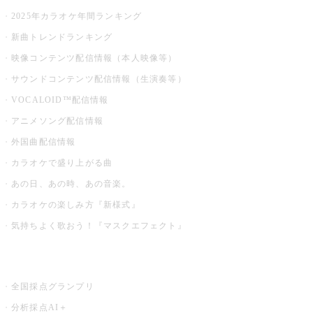
2025年カラオケ年間ランキング
新曲トレンドランキング
映像コンテンツ配信情報（本人映像等）
サウンドコンテンツ配信情報（生演奏等）
VOCALOID™配信情報
アニメソング配信情報
外国曲配信情報
カラオケで盛り上がる曲
あの日、あの時、あの音楽。
カラオケの楽しみ方『新様式』
気持ちよく歌おう！『マスクエフェクト』
お店でもっと楽しむ
全国採点グランプリ
分析採点AI＋