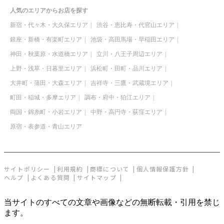
人気のエリアからお店を探す
新宿・代々木・大久保エリア
渋谷・恵比寿・代官山エリア
銀座・新橋・有楽町エリア
池袋・高田馬場・早稲田エリア
神田・秋葉原・水道橋エリア
立川・八王子周辺エリア
上野・浅草・日暮里エリア
浜松町・田町・品川エリア
大井町・蒲田・大森エリア
吉祥寺・三鷹・武蔵境エリア
町田・稲城・多摩エリア
調布・府中・狛江エリア
両国・錦糸町・小岩エリア
中野・高円寺・荻窪エリア
原宿・表参道・青山エリア
サイトポリシー
利用規約
商標について
個人情報保護方針
ヘルプ
よくある質問
サイトマップ
当サイトのすべての文章や画像などの無断転載・引用を禁じ
ます。