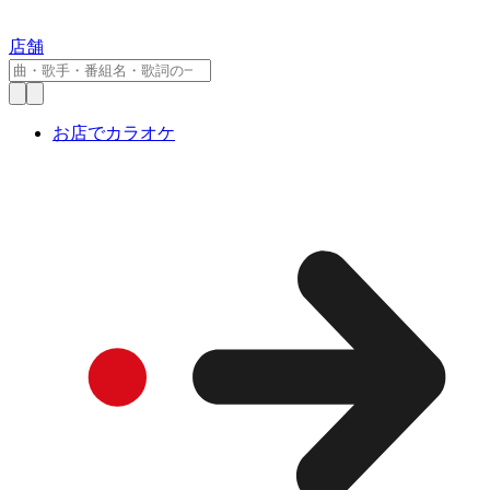
店舗
お店でカラオケ