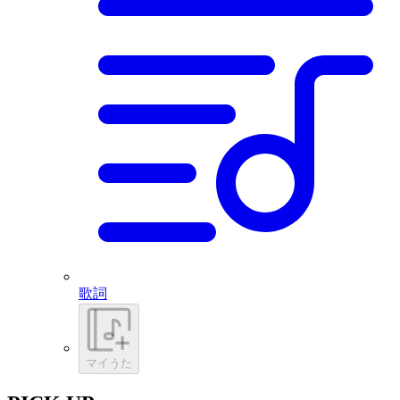
歌詞
マイうた