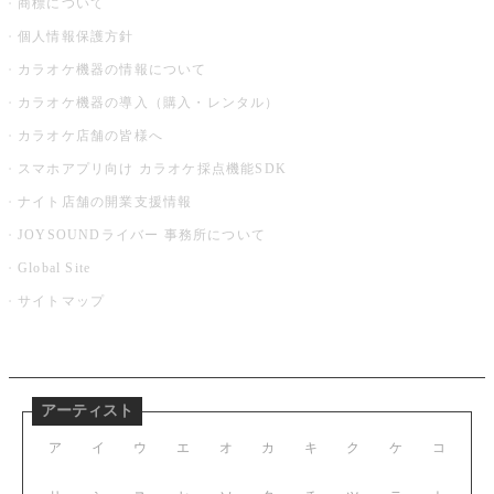
商標について
個人情報保護方針
カラオケ機器の情報について
カラオケ機器の導入（購入・レンタル）
カラオケ店舗の皆様へ
スマホアプリ向け カラオケ採点機能SDK
ナイト店舗の開業支援情報
JOYSOUNDライバー 事務所について
Global Site
サイトマップ
アーティスト
ア
イ
ウ
エ
オ
カ
キ
ク
ケ
コ