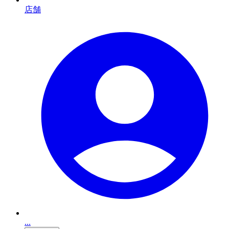
店舗
...