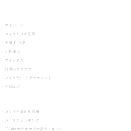
うたスキ
マイルーム
マイうたスキ動画
全国採点GP
分析採点
マイりれき
前回のカラオケ
マイうた/マイアーティスト
各種設定
お店でカラオケ
カラオケ最新配信曲
カラオケランキング
2026年カラオケ上半期ランキング