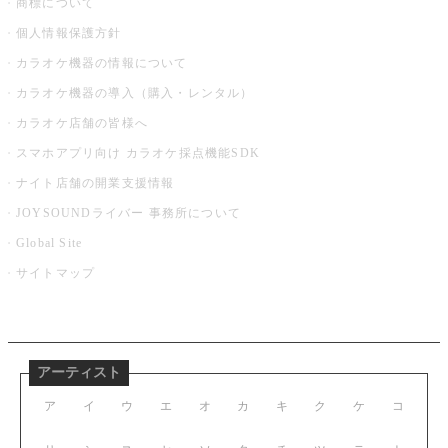
商標について
個人情報保護方針
カラオケ機器の情報について
カラオケ機器の導入（購入・レンタル）
カラオケ店舗の皆様へ
スマホアプリ向け カラオケ採点機能SDK
ナイト店舗の開業支援情報
JOYSOUNDライバー 事務所について
Global Site
サイトマップ
アーティスト
ア
イ
ウ
エ
オ
カ
キ
ク
ケ
コ