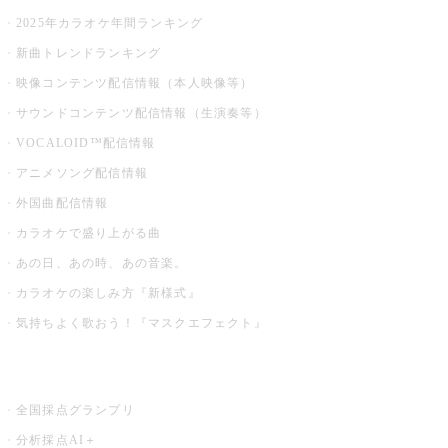
2025年カラオケ年間ランキング
新曲トレンドランキング
映像コンテンツ配信情報（本人映像等）
サウンドコンテンツ配信情報（生演奏等）
VOCALOID™配信情報
アニメソング配信情報
外国曲配信情報
カラオケで盛り上がる曲
あの日、あの時、あの音楽。
カラオケの楽しみ方『新様式』
気持ちよく歌おう！『マスクエフェクト』
お店でもっと楽しむ
全国採点グランプリ
分析採点AI＋