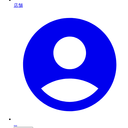
店舗
...