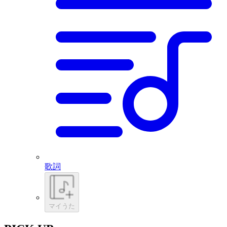
歌詞
マイうた