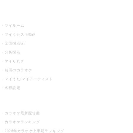
うたスキ
マイルーム
マイうたスキ動画
全国採点GP
分析採点
マイりれき
前回のカラオケ
マイうた/マイアーティスト
各種設定
お店でカラオケ
カラオケ最新配信曲
カラオケランキング
2026年カラオケ上半期ランキング