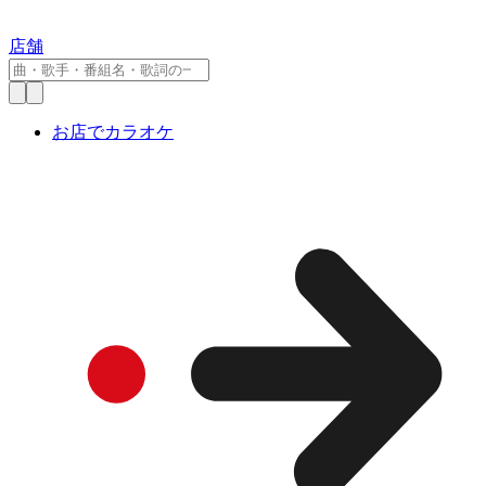
店舗
お店でカラオケ