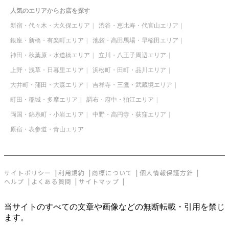
人気のエリアからお店を探す
新宿・代々木・大久保エリア
渋谷・恵比寿・代官山エリア
銀座・新橋・有楽町エリア
池袋・高田馬場・早稲田エリア
神田・秋葉原・水道橋エリア
立川・八王子周辺エリア
上野・浅草・日暮里エリア
浜松町・田町・品川エリア
大井町・蒲田・大森エリア
吉祥寺・三鷹・武蔵境エリア
町田・稲城・多摩エリア
調布・府中・狛江エリア
両国・錦糸町・小岩エリア
中野・高円寺・荻窪エリア
原宿・表参道・青山エリア
サイトポリシー
利用規約
商標について
個人情報保護方針
ヘルプ
よくある質問
サイトマップ
当サイトのすべての文章や画像などの無断転載・引用を禁じ
ます。